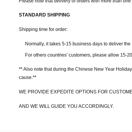
Please note that delivery of orders with more than one 
STANDARD SHIPPING
Shipping time for order:
Normally, it takes 5-15 business days to deliver th
For others countries’ customers, please allow 15-20
** Also note that during the Chinese New Year Holiday
cause.**
WE PROVIDE EXPEDITE OPTIONS FOR CUSTOME
AND WE WILL GUIDE YOU ACCORDINGLY.