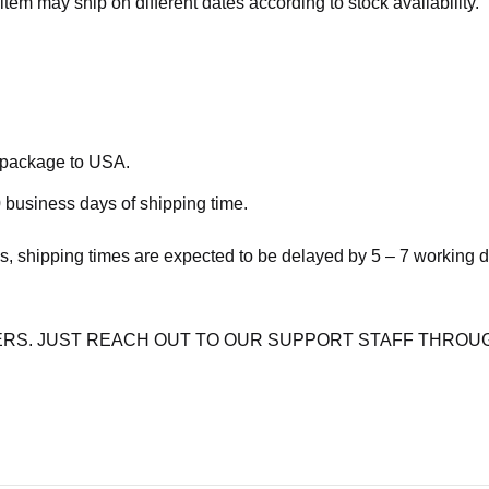
item may ship on different dates according to stock availability.
e package to USA.
 business days of shipping time.
s, shipping times are expected to be delayed by 5 – 7 working 
RS. JUST REACH OUT TO OUR SUPPORT STAFF THROUG