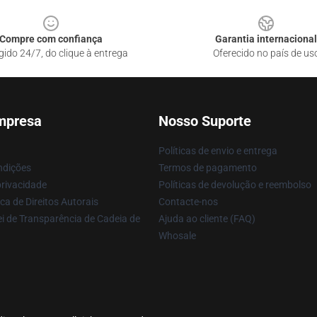
Compre com confiança
Garantia internacional
gido 24/7, do clique à entrega
Oferecido no país de us
mpresa
Nosso Suporte
Políticas de envio e entrega
ndições
Termos de pagamento
privacidade
Políticas de devolução e reembolso
ca de Direitos Autorais
Contacte-nos
i de Transparência de Cadeia de
Ajuda ao cliente (FAQ)
Whosale