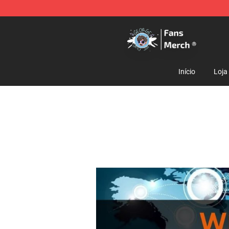
GeorgeNotFound Store - Official GeorgeNotFound Mer
Início
Loja