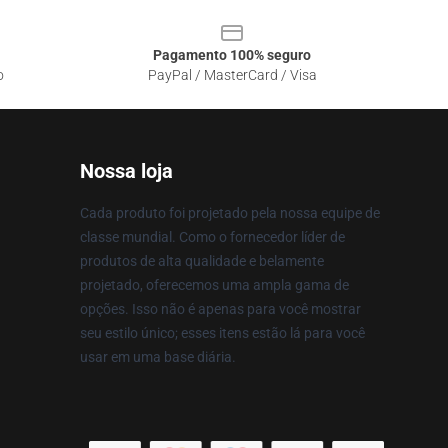
Pagamento 100% seguro
o
PayPal / MasterCard / Visa
Nossa loja
Cada produto foi projetado pela nossa equipe de
classe mundial. Como o fornecedor líder de
produtos de alta qualidade e belamente
projetado, oferecemos uma ampla gama de
opções. Isso não é apenas para você mostrar
seu estilo único; esses itens estão lá para você
usar em uma base diária.