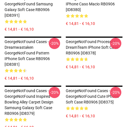
GeorgeNotFound Samsung
IPhone Caso Macio RB0906
Galaxy Soft Case RB0906
[ID8380]
[ID8391]
€ 14,81 - € 16,10
€ 14,81 - € 16,10
GeorgeNotFound Cases -
GeorgeNotFound Processos -
-20%
-20%
Dreamwastaken
DreamTeam IPhone Soft Case
GeorgeNotFound Pattern
RB0906 [ID8378]
IPhone Soft Case RB0906
[ID8381]
€ 14,81 - € 16,10
€ 14,81 - € 16,10
GeorgeNotFound Cases -
GeorgeNotFound Cases -
-20%
-20%
GeorgeNotFound Inspired
GeorgeNotFound Cute IPhone
Bowling Alley Carpet Design
Soft Case RB0906 [ID8375]
Samsung Galaxy Soft Case
RB0906 [ID8379]
€ 14,81 - € 16,10