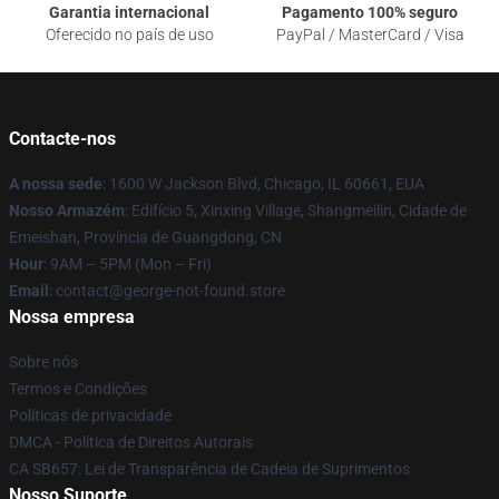
Garantia internacional
Pagamento 100% seguro
Oferecido no país de uso
PayPal / MasterCard / Visa
Contacte-nos
A nossa sede
: 1600 W Jackson Blvd, Chicago, IL 60661, EUA
Nosso Armazém
: Edifício 5, Xinxing Village, Shangmeilin, Cidade de
Emeishan, Província de Guangdong, CN
Hour
: 9AM – 5PM (Mon – Fri)
Email
: contact@george-not-found.store
Nossa empresa
Sobre nós
Termos e Condições
Políticas de privacidade
DMCA - Política de Direitos Autorais
CA SB657: Lei de Transparência de Cadeia de Suprimentos
Nosso Suporte