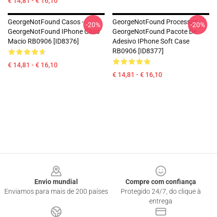
€ 14,81 - € 16,10
GeorgeNotFound Casos -
GeorgeNotFound Processos -
-20%
-20%
GeorgeNotFound IPhone Caso
GeorgeNotFound Pacote De
Macio RB0906 [ID8376]
Adesivo IPhone Soft Case
RB0906 [ID8377]
€ 14,81 - € 16,10
€ 14,81 - € 16,10
Footer
Envio mundial
Compre com confiança
Enviamos para mais de 200 países
Protegido 24/7, do clique à
entrega