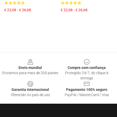
€ 22,08 - € 26,68
€ 22,08 - € 26,68
Footer
Envio mundial
Compre com confiança
Enviamos para mais de 200 países
Protegido 24/7, do clique à
entrega
Garantia internacional
Pagamento 100% seguro
Oferecido no país de uso
PayPal / MasterCard / Visa