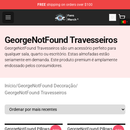
FREE
shipping on orders over $100
GeorgeNotFound Store - Official GeorgeNotFound Merch
Open menu
GeorgeNotFound Travesseiros
GeorgeNotFound Travesseiros são um acessório perfeito para
qualquer sala, quarto ou escritório. Estas almofadas estão
seriamente em demanda. Este produto premium é amplamente
endossado pelos consumidores.
Início
/
GeorgeNotFound Decoração
/
GeorgeNotFound Travesseiros
GeorgeNotFound Pillows -
GeorgeNotFound Pillows -