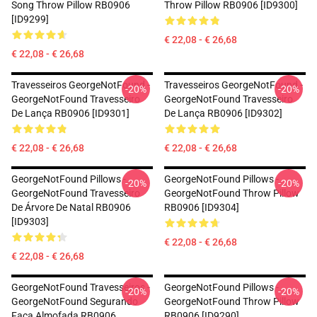
Song Throw Pillow RB0906
Throw Pillow RB0906 [ID9300]
[ID9299]
€ 22,08 - € 26,68
€ 22,08 - € 26,68
Travesseiros GeorgeNotFound -
Travesseiros GeorgeNotFound -
-20%
-20%
GeorgeNotFound Travesseiro
GeorgeNotFound Travesseiro
De Lança RB0906 [ID9301]
De Lança RB0906 [ID9302]
€ 22,08 - € 26,68
€ 22,08 - € 26,68
GeorgeNotFound Pillows -
GeorgeNotFound Pillows -
-20%
-20%
GeorgeNotFound Travesseiro
GeorgeNotFound Throw Pillow
De Árvore De Natal RB0906
RB0906 [ID9304]
[ID9303]
€ 22,08 - € 26,68
€ 22,08 - € 26,68
GeorgeNotFound Travesseiros -
GeorgeNotFound Pillows -
-20%
-20%
GeorgeNotFound Segurando
GeorgeNotFound Throw Pillow
Faca Almofada RB0906
RB0906 [ID9290]