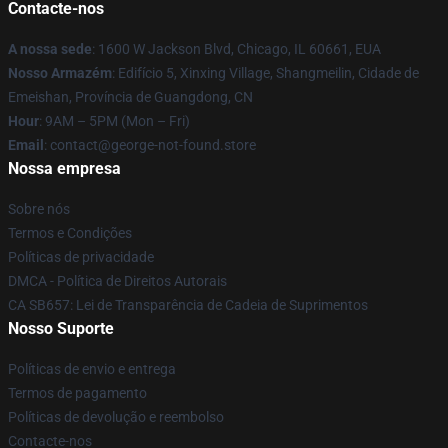
Contacte-nos
A nossa sede
: 1600 W Jackson Blvd, Chicago, IL 60661, EUA
Nosso Armazém
: Edifício 5, Xinxing Village, Shangmeilin, Cidade de
Emeishan, Província de Guangdong, CN
Hour
: 9AM – 5PM (Mon – Fri)
Email
: contact@george-not-found.store
Nossa empresa
Sobre nós
Termos e Condições
Políticas de privacidade
DMCA - Política de Direitos Autorais
CA SB657: Lei de Transparência de Cadeia de Suprimentos
Nosso Suporte
Políticas de envio e entrega
Termos de pagamento
Políticas de devolução e reembolso
Contacte-nos