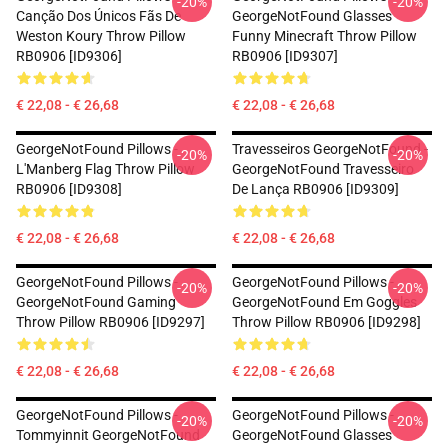
-20%
-20%
Canção Dos Únicos Fãs De
GeorgeNotFound Glasses
Weston Koury Throw Pillow
Funny Minecraft Throw Pillow
RB0906 [ID9306]
RB0906 [ID9307]
€ 22,08 - € 26,68
€ 22,08 - € 26,68
GeorgeNotFound Pillows -
Travesseiros GeorgeNotFound -
-20%
-20%
L'Manberg Flag Throw Pillow
GeorgeNotFound Travesseiro
RB0906 [ID9308]
De Lança RB0906 [ID9309]
€ 22,08 - € 26,68
€ 22,08 - € 26,68
GeorgeNotFound Pillows -
GeorgeNotFound Pillows -
-20%
-20%
GeorgeNotFound Gaming
GeorgeNotFound Em Goggles
Throw Pillow RB0906 [ID9297]
Throw Pillow RB0906 [ID9298]
€ 22,08 - € 26,68
€ 22,08 - € 26,68
GeorgeNotFound Pillows -
GeorgeNotFound Pillows -
-20%
-20%
Tommyinnit GeorgeNotFound
GeorgeNotFound Glasses