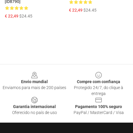
[ID8790]
€ 22,49
$24.45
€ 22,49
$24.45
Footer
Envio mundial
Compre com confiança
Enviamos para mais de 200 países
Protegido 24/7, do clique à
entrega
Garantia internacional
Pagamento 100% seguro
Oferecido no país de uso
PayPal / MasterCard / Visa