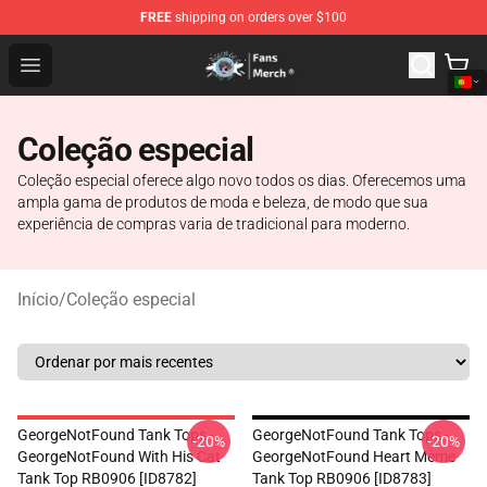
FREE
shipping on orders over $100
GeorgeNotFound Store - Official GeorgeNotFound Merch
Open menu
Coleção especial
Coleção especial oferece algo novo todos os dias. Oferecemos uma
ampla gama de produtos de moda e beleza, de modo que sua
experiência de compras varia de tradicional para moderno.
Início
/
Coleção especial
GeorgeNotFound Tank Tops -
GeorgeNotFound Tank Tops -
-20%
-20%
GeorgeNotFound With His Cat
GeorgeNotFound Heart Meme
Tank Top RB0906 [ID8782]
Tank Top RB0906 [ID8783]