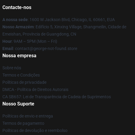
Contacte-nos
A nossa sede
: 1600 W Jackson Blvd, Chicago, IL 60661, EUA
Nosso Armazém
: Edifício 5, Xinxing Village, Shangmeilin, Cidade de
Emeishan, Província de Guangdong, CN
Hour
: 9AM – 5PM (Mon – Fri)
Email
: contact@george-not-found.store
Nossa empresa
Sobre nós
Termos e Condições
Políticas de privacidade
DMCA - Política de Direitos Autorais
CA SB657: Lei de Transparência de Cadeia de Suprimentos
Nosso Suporte
Políticas de envio e entrega
Termos de pagamento
Políticas de devolução e reembolso