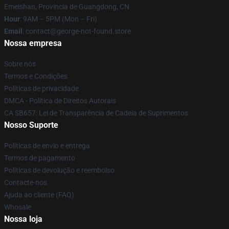
Emeishan, Província de Guangdong, CN
Hour
: 9AM – 5PM (Mon – Fri)
Email
: contact@george-not-found.store
Nossa empresa
Sobre nós
Termos e Condições
Políticas de privacidade
DMCA - Política de Direitos Autorais
CA SB657: Lei de Transparência de Cadeia de Suprimentos
Nosso Suporte
Políticas de envio e entrega
Termos de pagamento
Políticas de devolução e reembolso
Contacte-nos
Ajuda ao cliente (FAQ)
Whosale
Nossa loja