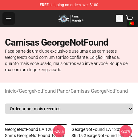
FREE
shipping on orders over $100
GeorgeNotFound Store - Official GeorgeNotFound Merch
Open menu
Camisas GeorgeNotFound
Faça parte de um clube exclusivo e use uma das camisetas
GeorgeNotFound com um sorriso confiante. Edição limitada:
quanto mais você usá-lo, mais outros vão invejar você. Roupa de
rua com um toque engraçado.
Início
/
GeorgeNotFound Pano
/
Camisas GeorgeNotFound
GeorgeNotFound LA 1203 T-
GeorgeNotFound LA 1203 T-
-20%
-20%
Shirts GeorgeNotFound T-Shirts
Shirts GeorgeNotFound T-Shirts