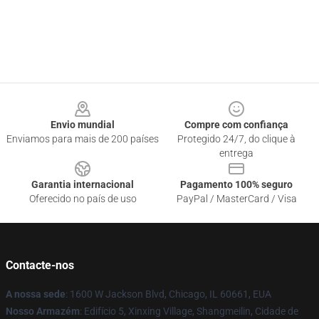
Footer
Envio mundial
Compre com confiança
Enviamos para mais de 200 países
Protegido 24/7, do clique à
entrega
Garantia internacional
Pagamento 100% seguro
Oferecido no país de uso
PayPal / MasterCard / Visa
Contacte-nos
A nossa sede
: 1600 W Jackson Blvd, Chicago, IL 60661, EUA
Nosso Armazém
: Edifício 5, Xinxing Village, Shangmeilin, Cidade de