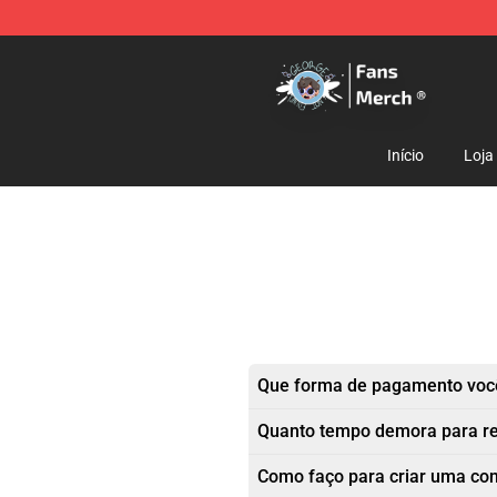
GeorgeNotFound Store - Official GeorgeNotFound Mer
Início
Loja
Que forma de pagamento você
Quanto tempo demora para r
Como faço para criar uma co