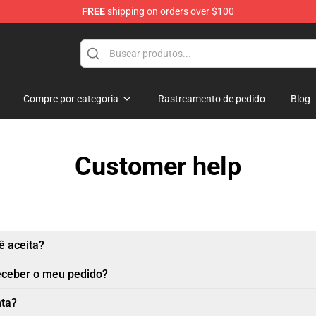
FREE
shipping on orders over $100
chandise Shop
Compre por categoria
Rastreamento de pedido
Blog
Customer help
 aceita?
eceber o meu pedido?
nta?