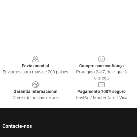
Footer
Envio mundial
Compre com confiança
Enviamos para mais de 200 países
Protegido 24/7, do clique à
entrega
Garantia internacional
Pagamento 100% seguro
Oferecido no país de uso
PayPal / MasterCard / Visa
Contacte-nos