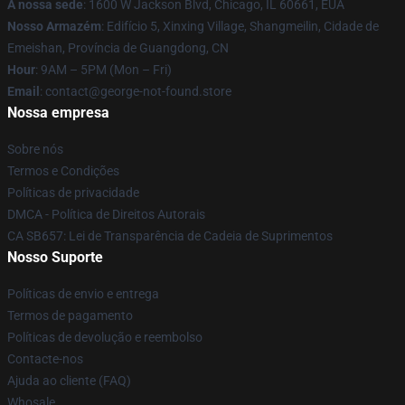
A nossa sede
: 1600 W Jackson Blvd, Chicago, IL 60661, EUA
Nosso Armazém
: Edifício 5, Xinxing Village, Shangmeilin, Cidade de
Emeishan, Província de Guangdong, CN
Hour
: 9AM – 5PM (Mon – Fri)
Email
: contact@george-not-found.store
Nossa empresa
Sobre nós
Termos e Condições
Políticas de privacidade
DMCA - Política de Direitos Autorais
CA SB657: Lei de Transparência de Cadeia de Suprimentos
Nosso Suporte
Políticas de envio e entrega
Termos de pagamento
Políticas de devolução e reembolso
Contacte-nos
Ajuda ao cliente (FAQ)
Whosale