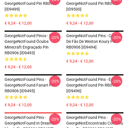
GeorgeNotFound Pin RB0906
GeorgeNotFound Pin RB0906
[ID9499]
[ID9500]
€ 9,24 - € 12,00
€ 9,24 - € 12,00
GeorgeNotFound Pinos - Não.
GeorgeNotFound Pins - Canção
-20%
-20%
GeorgeNotFound Óculos
De Fãs De Weston Koury Pin
Minecraft Engraçado Pin
RB0906 [ID9494]
RB0906 [ID9493]
€ 9,24 - € 12,00
€ 9,24 - € 12,00
GeorgeNotFound Pins -
GeorgeNotFound Pins - Eu Sou
-20%
-20%
GeorgeNotFound Fanart Pin
GeorgeNotFound Pin RB0906
RB0906 [ID9495]
[ID9496]
€ 9,24 - € 12,00
€ 9,24 - € 12,00
GeorgeNotFound Pins -
GeorgeNotFound Pins -
-20%
-20%
GeorgeNotFound In Dream's
GeorgeNotEncontrado Com Seu