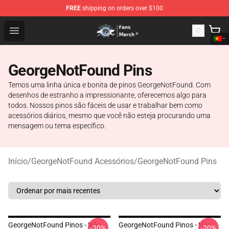
FREE
shipping on orders over $100
GeorgeNotFound Store - Official GeorgeNotFound Merch
Open menu
GeorgeNotFound Pins
Temos uma linha única e bonita de pinos GeorgeNotFound. Com
desenhos de estranho a impressionante, oferecemos algo para
todos. Nossos pinos são fáceis de usar e trabalhar bem como
acessórios diários, mesmo que você não esteja procurando uma
mensagem ou tema específico.
Início
/
GeorgeNotFound Acessórios
/
GeorgeNotFound Pins
GeorgeNotFound Pinos - Não.
GeorgeNotFound Pinos - Não.
-20%
-20%