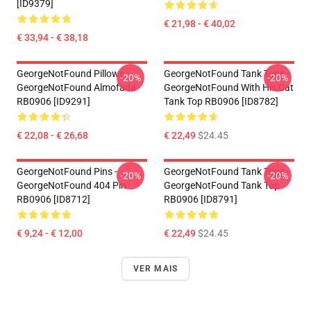
[ID9379]
€ 21,98 - € 40,02
€ 33,94 - € 38,18
GeorgeNotFound Pillows -
GeorgeNotFound Tank Tops -
-20%
-20%
GeorgeNotFound Almofada
GeorgeNotFound With His Cat
RB0906 [ID9291]
Tank Top RB0906 [ID8782]
€ 22,08 - € 26,68
€ 22,49
$24.45
GeorgeNotFound Pins -
GeorgeNotFound Tank Tops -
-20%
-20%
GeorgeNotFound 404 Pin
GeorgeNotFound Tank Top
RB0906 [ID8712]
RB0906 [ID8791]
€ 9,24 - € 12,00
€ 22,49
$24.45
VER MAIS