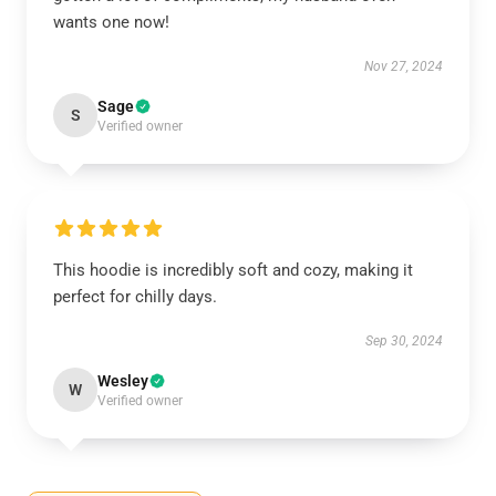
wants one now!
Nov 27, 2024
Sage
S
Verified owner
This hoodie is incredibly soft and cozy, making it
perfect for chilly days.
Sep 30, 2024
Wesley
W
Verified owner