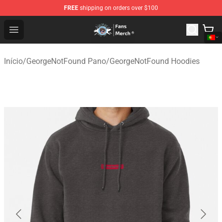
FREE
shipping on orders over $100
GeorgeNotFound Store - Official GeorgeNotFound Merch
Open menu
Início
/
GeorgeNotFound Pano
/
GeorgeNotFound Hoodies