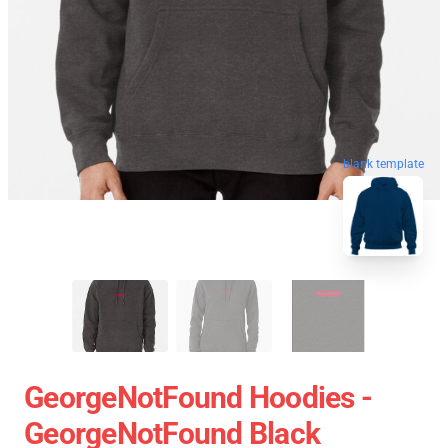
blank template
GeorgeNotFound Hoodies -
GeorgeNotFound Black