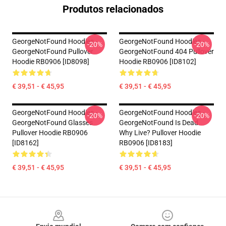
Produtos relacionados
GeorgeNotFound Hoodies -
GeorgeNotFound Hoodies -
-20%
-20%
GeorgeNotFound Pullover
GeorgeNotFound 404 Pullover
Hoodie RB0906 [ID8098]
Hoodie RB0906 [ID8102]
€ 39,51 - € 45,95
€ 39,51 - € 45,95
GeorgeNotFound Hoodies -
GeorgeNotFound Hoodies -
-20%
-20%
GeorgeNotFound Glasses
GeorgeNotFound Is Dead.
Pullover Hoodie RB0906
Why Live? Pullover Hoodie
[ID8162]
RB0906 [ID8183]
€ 39,51 - € 45,95
€ 39,51 - € 45,95
Footer