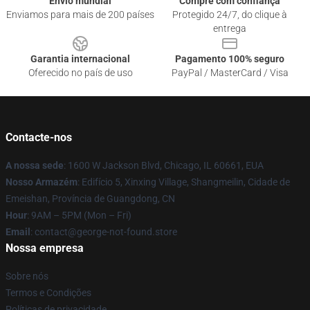
Envio mundial
Compre com confiança
Enviamos para mais de 200 países
Protegido 24/7, do clique à
entrega
Garantia internacional
Pagamento 100% seguro
Oferecido no país de uso
PayPal / MasterCard / Visa
Contacte-nos
A nossa sede
: 1600 W Jackson Blvd, Chicago, IL 60661, EUA
Nosso Armazém
: Edifício 5, Xinxing Village, Shangmeilin, Cidade de
Emeishan, Província de Guangdong, CN
Hour
: 9AM – 5PM (Mon – Fri)
Email
: contact@george-not-found.store
Nossa empresa
Sobre nós
Termos e Condições
Políticas de privacidade