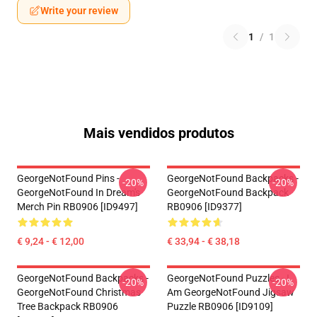
Write your review
1
/
1
Mais vendidos produtos
GeorgeNotFound Pins -
GeorgeNotFound Backpacks -
-20%
-20%
GeorgeNotFound In Dream's
GeorgeNotFound Backpack
Merch Pin RB0906 [ID9497]
RB0906 [ID9377]
€ 9,24 - € 12,00
€ 33,94 - € 38,18
GeorgeNotFound Backpacks -
GeorgeNotFound Puzzles - I
-20%
-20%
GeorgeNotFound Christmas
Am GeorgeNotFound Jigsaw
Tree Backpack RB0906
Puzzle RB0906 [ID9109]