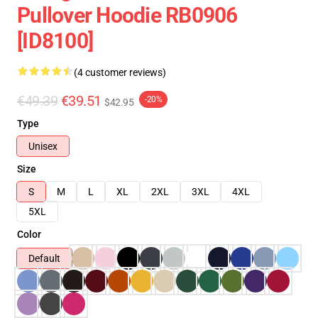
Pullover Hoodie RB0906
[ID8100]
(4 customer reviews)
€49.39
€39.51
-20%
$42.95
Type
Unisex
Size
S
M
L
XL
2XL
3XL
4XL
5XL
Color
Default