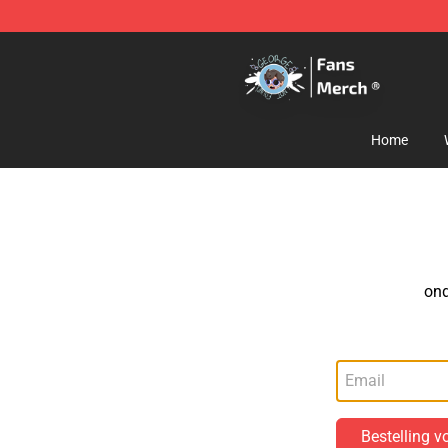
GeorgeNotFound Store - Official GeorgeNotFound Mer
Home
ond
Bestelling v