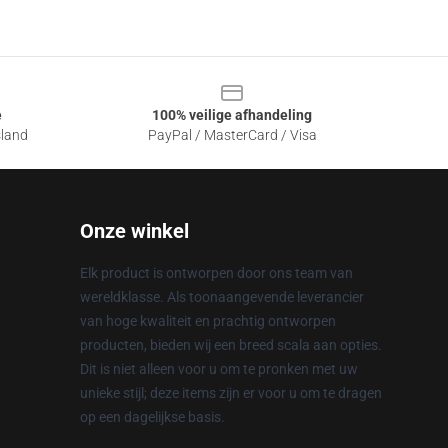
e
100% veilige afhandeling
sland
PayPal / MasterCard / Visa
Onze winkel
Elk product is ontworpen door ons team van
wereldklasse. Als toonaangevende leverancier
van hoge kwaliteit en prachtig ontworpen
producten, bieden wij een breed scala aan opties.
Dit is niet alleen voor u om te pronken met uw
unieke stijl; deze items zijn er voor u om te dragen
op een dagelijkse basis.