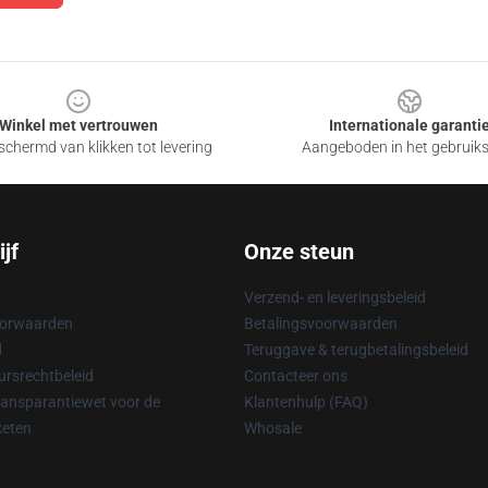
Winkel met vertrouwen
Internationale garanti
chermd van klikken tot levering
Aangeboden in het gebruik
jf
Onze steun
Verzend- en leveringsbeleid
oorwaarden
Betalingsvoorwaarden
d
Teruggave & terugbetalingsbeleid
rsrechtbeleid
Contacteer ons
ransparantiewet voor de
Klantenhulp (FAQ)
keten
Whosale