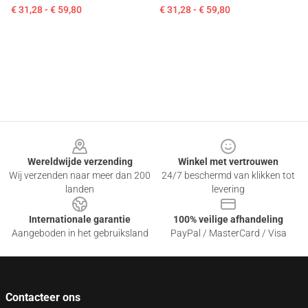
€ 31,28 - € 59,80
€ 31,28 - € 59,80
Footer
Wereldwijde verzending
Winkel met vertrouwen
Wij verzenden naar meer dan 200
24/7 beschermd van klikken tot
landen
levering
Internationale garantie
100% veilige afhandeling
Aangeboden in het gebruiksland
PayPal / MasterCard / Visa
Contacteer ons