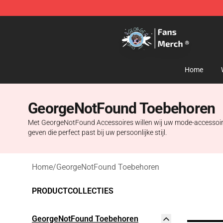
GeorgeNotFound Store - Official GeorgeNotFound Mer
Home
GeorgeNotFound Toebehoren
Met GeorgeNotFound Accessoires willen wij uw mode-accessoire zi
geven die perfect past bij uw persoonlijke stijl.
Home
/
GeorgeNotFound Toebehoren
PRODUCTCOLLECTIES
GeorgeNotFound Toebehoren