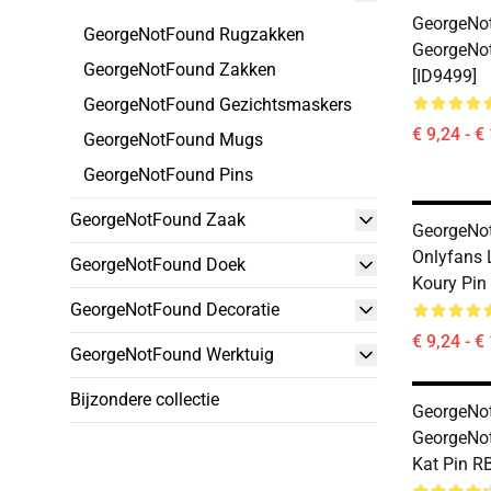
GeorgeNot
GeorgeNotFound Rugzakken
GeorgeNo
GeorgeNotFound Zakken
[ID9499]
GeorgeNotFound Gezichtsmaskers
€ 9,24 - €
GeorgeNotFound Mugs
GeorgeNotFound Pins
GeorgeNotFound Zaak
GeorgeNot
Onlyfans 
GeorgeNotFound Doek
Koury Pin
GeorgeNotFound Decoratie
€ 9,24 - €
GeorgeNotFound Werktuig
Bijzondere collectie
GeorgeNot
GeorgeNot
Kat Pin R