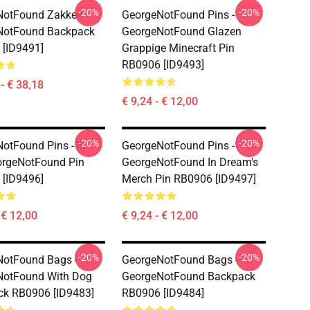
-20%
-20%
otFound Zakken -
GeorgeNotFound Pins -
NotFound Backpack
GeorgeNotFound Glazen
[ID9491]
Grappige Minecraft Pin
RB0906 [ID9493]
- € 38,18
€ 9,24 - € 12,00
-20%
-20%
otFound Pins - Ik
GeorgeNotFound Pins -
orgeNotFound Pin
GeorgeNotFound In Dream's
[ID9496]
Merch Pin RB0906 [ID9497]
 € 12,00
€ 9,24 - € 12,00
-20%
-20%
otFound Bags -
GeorgeNotFound Bags -
NotFound With Dog
GeorgeNotFound Backpack
k RB0906 [ID9483]
RB0906 [ID9484]