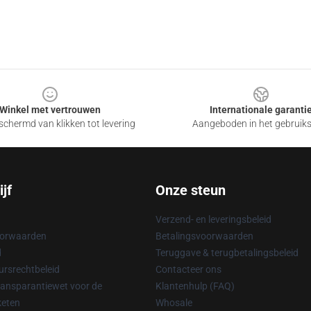
Winkel met vertrouwen
Internationale garanti
chermd van klikken tot levering
Aangeboden in het gebruik
jf
Onze steun
Verzend- en leveringsbeleid
oorwaarden
Betalingsvoorwaarden
d
Teruggave & terugbetalingsbeleid
rsrechtbeleid
Contacteer ons
ransparantiewet voor de
Klantenhulp (FAQ)
keten
Whosale