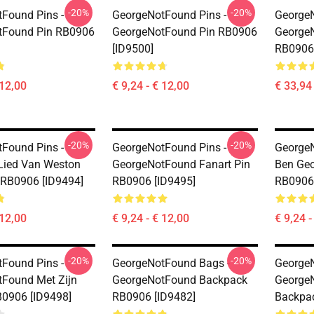
-20%
-20%
Found Pins -
GeorgeNotFound Pins -
GeorgeN
tFound Pin RB0906
GeorgeNotFound Pin RB0906
George
[ID9500]
RB0906 
 12,00
€ 9,24 - € 12,00
€ 33,94 
-20%
-20%
Found Pins -
GeorgeNotFound Pins -
GeorgeN
Lied Van Weston
GeorgeNotFound Fanart Pin
Ben Ge
 RB0906 [ID9494]
RB0906 [ID9495]
RB0906 
 12,00
€ 9,24 - € 12,00
€ 9,24 -
-20%
-20%
Found Pins -
GeorgeNotFound Bags -
GeorgeN
Found Met Zijn
GeorgeNotFound Backpack
George
B0906 [ID9498]
RB0906 [ID9482]
Backpac