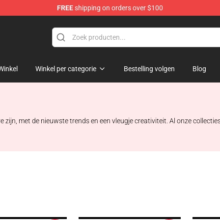
FREE
shipping on orders over $100
chandise Shop
Winkel
Winkel per categorie
Bestelling volgen
Blog
jn, met de nieuwste trends en een vleugje creativiteit. Al onze collecti