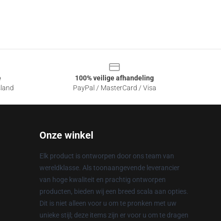
e
100% veilige afhandeling
sland
PayPal / MasterCard / Visa
Onze winkel
Elk product is ontworpen door ons team van
wereldklasse. Als toonaangevende leverancier
van hoge kwaliteit en prachtig ontworpen
producten, bieden wij een breed scala aan opties.
Dit is niet alleen voor u om te pronken met uw
unieke stijl; deze items zijn er voor u om te dragen