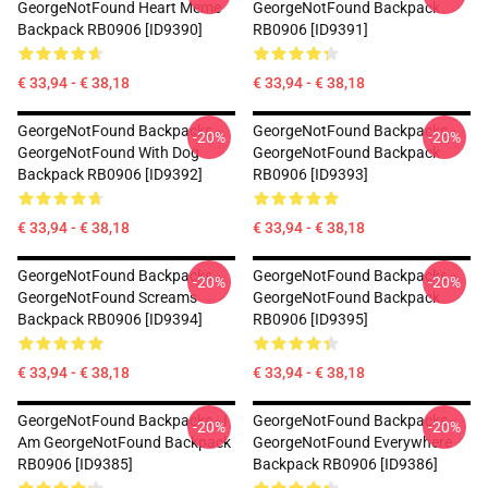
GeorgeNotFound Heart Meme
GeorgeNotFound Backpack
Backpack RB0906 [ID9390]
RB0906 [ID9391]
€ 33,94 - € 38,18
€ 33,94 - € 38,18
GeorgeNotFound Backpacks -
GeorgeNotFound Backpacks -
-20%
-20%
GeorgeNotFound With Dog
GeorgeNotFound Backpack
Backpack RB0906 [ID9392]
RB0906 [ID9393]
€ 33,94 - € 38,18
€ 33,94 - € 38,18
GeorgeNotFound Backpacks -
GeorgeNotFound Backpacks -
-20%
-20%
GeorgeNotFound Screams
GeorgeNotFound Backpack
Backpack RB0906 [ID9394]
RB0906 [ID9395]
€ 33,94 - € 38,18
€ 33,94 - € 38,18
GeorgeNotFound Backpacks - I
GeorgeNotFound Backpacks -
-20%
-20%
Am GeorgeNotFound Backpack
GeorgeNotFound Everywhere
RB0906 [ID9385]
Backpack RB0906 [ID9386]