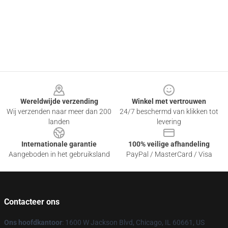
Footer
Wereldwijde verzending
Winkel met vertrouwen
Wij verzenden naar meer dan 200
24/7 beschermd van klikken tot
landen
levering
Internationale garantie
100% veilige afhandeling
Aangeboden in het gebruiksland
PayPal / MasterCard / Visa
Contacteer ons
Ons hoofdkantoor
: 1600 W Jackson Blvd, Chicago, IL 60661, US