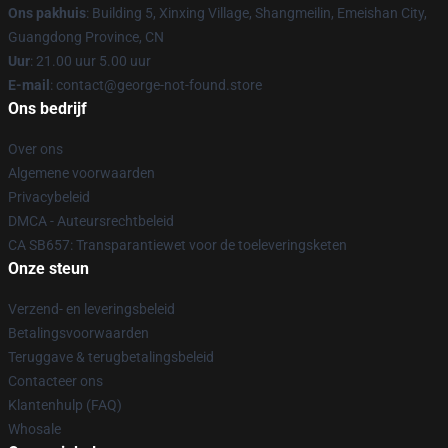
Ons pakhuis
: Building 5, Xinxing Village, Shangmeilin, Emeishan City,
Guangdong Province, CN
Uur
: 21.00 uur 5.00 uur
E-mail
: contact@george-not-found.store
Ons bedrijf
Over ons
Algemene voorwaarden
Privacybeleid
DMCA - Auteursrechtbeleid
CA SB657: Transparantiewet voor de toeleveringsketen
Onze steun
Verzend- en leveringsbeleid
Betalingsvoorwaarden
Teruggave & terugbetalingsbeleid
Contacteer ons
Klantenhulp (FAQ)
Whosale