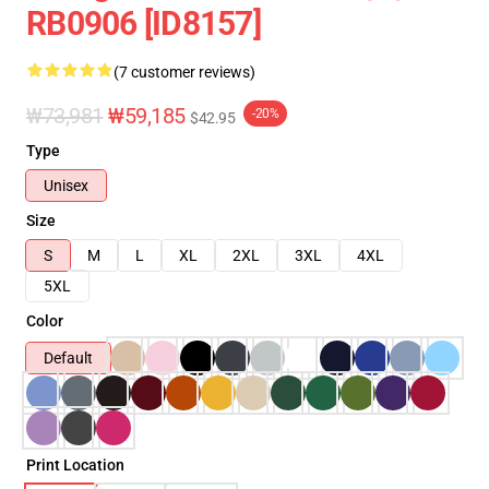
RB0906 [ID8157]
(7 customer reviews)
₩73,981
₩59,185
-20%
$42.95
Type
Unisex
Size
S
M
L
XL
2XL
3XL
4XL
5XL
Color
Default
Print Location