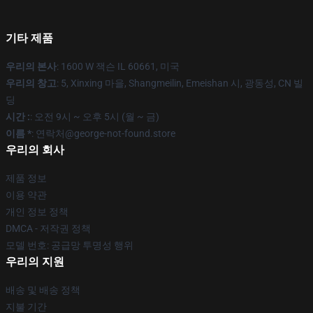
기타 제품
우리의 본사
: 1600 W 잭슨 IL 60661, 미국
우리의 창고
: 5, Xinxing 마을, Shangmeilin, Emeishan 시, 광동성, CN 빌
딩
시간 :
: 오전 9시 ~ 오후 5시 (월 ~ 금)
이름 *
: 연락처@george-not-found.store
우리의 회사
제품 정보
이용 약관
개인 정보 정책
DMCA - 저작권 정책
모델 번호: 공급망 투명성 행위
우리의 지원
배송 및 배송 정책
지불 기간