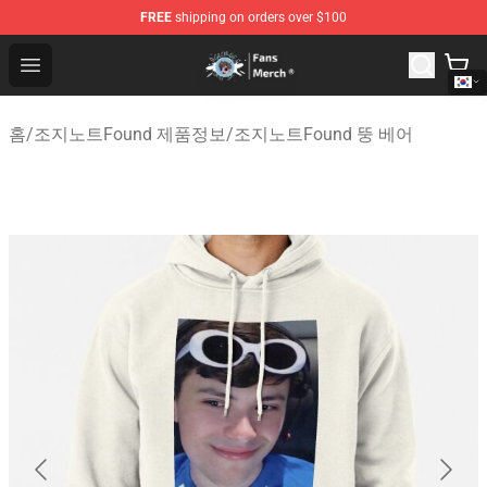
FREE
shipping on orders over $100
GeorgeNotFound Store - Official GeorgeNotFound Merch
Open menu
홈
/
조지노트Found 제품정보
/
조지노트Found 뚱 베어