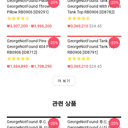
GeorgeNotFound Pillows -
GeorgeNotFound Tank Tops -
-20%
-20%
GeorgeNotFound Throw
GeorgeNotFound With His Cat
Pillow RB0906 [ID9291]
Tank Top RB0906 [ID8782]
₩3,307,200 - ₩3,996,200
₩3,369,210
$24.45
GeorgeNotFound Pins -
GeorgeNotFound Tank Tops -
-20%
-20%
GeorgeNotFound 404 Pin
GeorgeNotFound Tank Top
RB0906 [ID8712]
RB0906 [ID8791]
₩1,384,890 - ₩1,798,290
₩3,369,210
$24.45
더 보기
관련 상품
GeorgeNotFound 후드 -
GeorgeNotFound 후드 -
-20%
-20%
GeorgeNotFound 풀 오버 후드
GeorgeNotFound 심장 박동 스