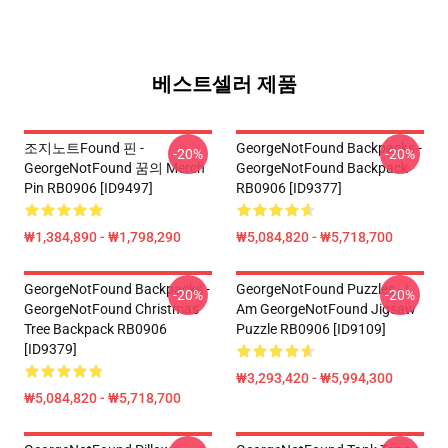
베스트셀러 제품
조지노트Found 핀 -
GeorgeNotFound Backpacks -
-20%
-20%
GeorgeNotFound 꿈의 Merch
GeorgeNotFound Backpack
Pin RB0906 [ID9497]
RB0906 [ID9377]
₩1,384,890 - ₩1,798,290
₩5,084,820 - ₩5,718,700
GeorgeNotFound Backpacks -
GeorgeNotFound Puzzles - I
-20%
-20%
GeorgeNotFound Christmas
Am GeorgeNotFound Jigsaw
Tree Backpack RB0906
Puzzle RB0906 [ID9109]
[ID9379]
₩3,293,420 - ₩5,994,300
₩5,084,820 - ₩5,718,700