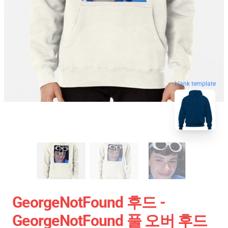
blank template
GeorgeNotFound 후드 -
GeorgeNotFound 풀 오버 후드