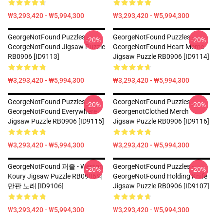
₩3,293,420 - ₩5,994,300
₩3,293,420 - ₩5,994,300
GeorgeNotFound Puzzles -
GeorgeNotFound Puzzles -
-20%
-20%
GeorgeNotFound Jigsaw Puzzle
GeorgeNotFound Heart Meme
RB0906 [ID9113]
Jigsaw Puzzle RB0906 [ID9114]
₩3,293,420 - ₩5,994,300
₩3,293,420 - ₩5,994,300
GeorgeNotFound Puzzles -
GeorgeNotFound Puzzles -
-20%
-20%
GeorgeNotFound Everywhere
GeorgenotClothed Merch
Jigsaw Puzzle RB0906 [ID9115]
Jigsaw Puzzle RB0906 [ID9116]
₩3,293,420 - ₩5,994,300
₩3,293,420 - ₩5,994,300
GeorgeNotFound 퍼즐 - Weston
GeorgeNotFound Puzzles -
-20%
-20%
Koury Jigsaw Puzzle RB0906의
GeorgeNotFound Holding Knife
만판 노래 [ID9106]
Jigsaw Puzzle RB0906 [ID9107]
₩3,293,420 - ₩5,994,300
₩3,293,420 - ₩5,994,300