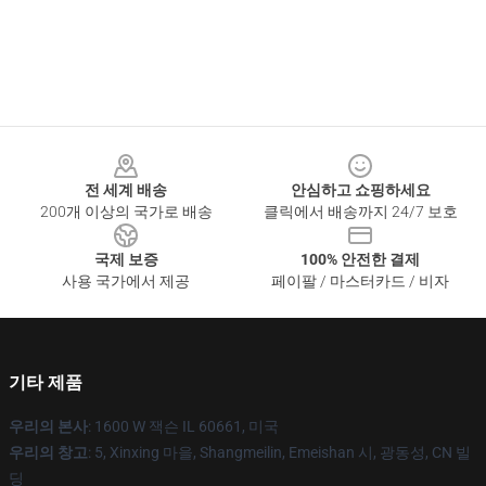
Footer
전 세계 배송
안심하고 쇼핑하세요
200개 이상의 국가로 배송
클릭에서 배송까지 24/7 보호
국제 보증
100% 안전한 결제
사용 국가에서 제공
페이팔 / 마스터카드 / 비자
기타 제품
우리의 본사
: 1600 W 잭슨 IL 60661, 미국
우리의 창고
: 5, Xinxing 마을, Shangmeilin, Emeishan 시, 광동성, CN 빌
딩