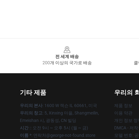
Footer
전 세계 배송
200개 이상의 국가로 배송
클
기타 제품
우리의 
우리의 본사
: 1600 W 잭슨 IL 60661, 미국
제품 정보
우리의 창고
: 5, Xinxing 마을, Shangmeilin,
이용 약관
Emeishan 시, 광동성, CN 빌딩
개인 정보 정
시간 :
: 오전 9시 ~ 오후 5시 (월 ~ 금)
DMCA - 저
이름 *
: 연락처@george-not-found.store
모델 번호: 