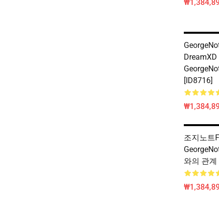
₩1,384,89
GeorgeNot
DreamXD
GeorgeNo
[ID8716]
₩1,384,89
조지노트Fo
GeorgeNo
와의 관계 [
₩1,384,89