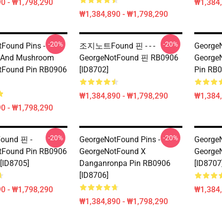
0 - ₩1,798,290
₩1,384,
₩1,384,890 - ₩1,798,290
-20%
-20%
Found Pins -
조지노트Found 핀 - - -
GeorgeN
 And Mushroom
GeorgeNotFound 핀 RB0906
George
tFound Pin RB0906
[ID8702]
Pin RB0
₩1,384,890 - ₩1,798,290
₩1,384,
0 - ₩1,798,290
-20%
-20%
und 핀 -
GeorgeNotFound Pins -
GeorgeN
tFound Pin RB0906
GeorgeNotFound X
George
ID8705]
Danganronpa Pin RB0906
[ID8707
[ID8706]
0 - ₩1,798,290
₩1,384,
₩1,384,890 - ₩1,798,290