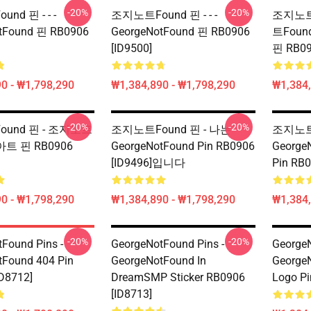
-20%
-20%
d 핀 - - -
조지노트Found 핀 - - -
조지노트F
tFound 핀 RB0906
GeorgeNotFound 핀 RB0906
트Found
[ID9500]
핀 RB09
0 - ₩1,798,290
₩1,384,890 - ₩1,798,290
₩1,384,
-20%
-20%
und 핀 - 조지노트
조지노트Found 핀 - 나는
조지노트F
아트 핀 RB0906
GeorgeNotFound Pin RB0906
George
[ID9496]입니다
Pin RB0
0 - ₩1,798,290
₩1,384,890 - ₩1,798,290
₩1,384,
-20%
-20%
Found Pins -
GeorgeNotFound Pins -
GeorgeN
tFound 404 Pin
GeorgeNotFound In
George
D8712]
DreamSMP Sticker RB0906
Logo Pi
[ID8713]