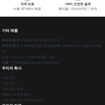
국제 보증
100% 안전한 결제
사용 국가에서 제공
페이팔 / 마스터카드 / 비자
기타 제품
우리의 본사
: 1600 W 잭슨 IL 60661, 미국
우리의 창고
: 5, Xinxing 마을, Shangmeilin, Emeishan 시, 광동성, CN 빌
딩
시간 :
: 오전 9시 ~ 오후 5시 (월 ~ 금)
이름 *
: 연락처@george-not-found.store
우리의 회사
제품 정보
이용 약관
개인 정보 정책
DMCA - 저작권 정책
모델 번호: 공급망 투명성 행위