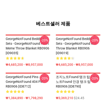
베스트셀러 제품
GeorgeNotFound Bedding
GeorgeNotFound Bedding
-20%
-20%
Sets - GeorgeNotFound Heart
Sets - GeorgeNotFound 404
Meme Throw Blanket RB0906
Throw Blanket RB0906
[ID9035]
[ID9019]
₩4,685,200 - ₩8,957,000
₩4,685,200 - ₩8,957,000
GeorgeNotFound Pins -
조지노트Found 탱크 탑 - 조지
-20%
-20%
GeorgeNotFound 404 Pin
노트Found 안경 탱크 탑
RB0906 [ID8712]
RB0906 [ID8790]
₩1,384,890 - ₩1,798,290
₩3,369,210
$24.45