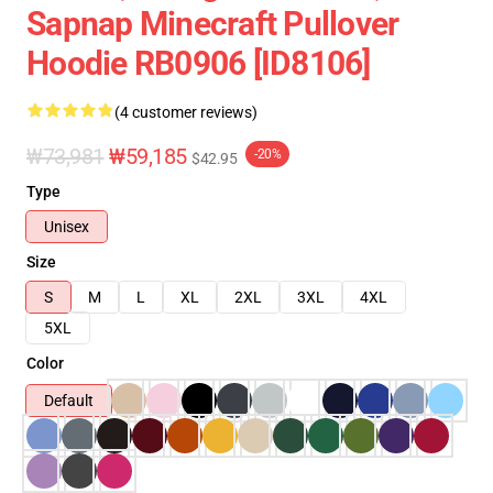
Sapnap Minecraft Pullover
Hoodie RB0906 [ID8106]
(4 customer reviews)
₩73,981
₩59,185
-20%
$42.95
Type
Unisex
Size
S
M
L
XL
2XL
3XL
4XL
5XL
Color
Default