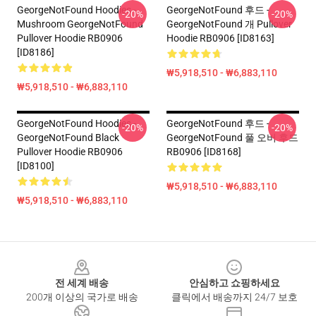
GeorgeNotFound Hoodies -
GeorgeNotFound 후드 -
-20%
-20%
Mushroom GeorgeNotFound
GeorgeNotFound 개 Pullover
Pullover Hoodie RB0906
Hoodie RB0906 [ID8163]
[ID8186]
₩5,918,510 - ₩6,883,110
₩5,918,510 - ₩6,883,110
GeorgeNotFound Hoodies -
GeorgeNotFound 후드 -
-20%
-20%
GeorgeNotFound Black
GeorgeNotFound 풀 오버 후드
Pullover Hoodie RB0906
RB0906 [ID8168]
[ID8100]
₩5,918,510 - ₩6,883,110
₩5,918,510 - ₩6,883,110
Footer
전 세계 배송
안심하고 쇼핑하세요
200개 이상의 국가로 배송
클릭에서 배송까지 24/7 보호