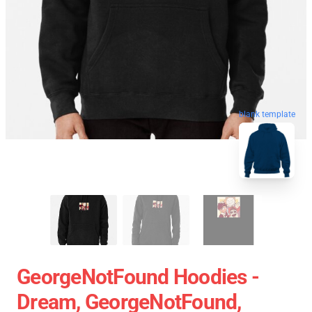
blank template
GeorgeNotFound Hoodies -
Dream, GeorgeNotFound,