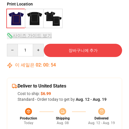
Print Location
사이즈 가이드 보기
Quantity
장바구니에 추가
이 세일은
02
:
00
:
54
Deliver to United States
Cost to ship:
$6.99
Standard - Order today to get by
Aug. 12 - Aug. 19
Production
Shipping
Delivered
Today
Aug. 08
Aug. 12 - Aug. 19