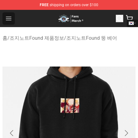
FREE
shipping on orders over $100
GeorgeNotFound Store - Official GeorgeNotFound Merch
Open menu
홈
/
조지노트Found 제품정보
/
조지노트Found 뚱 베어