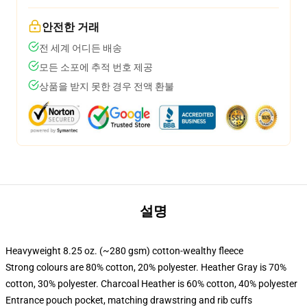
안전한 거래
전 세계 어디든 배송
모든 소포에 추적 번호 제공
상품을 받지 못한 경우 전액 환불
설명
Heavyweight 8.25 oz. (~280 gsm) cotton-wealthy fleece
Strong colours are 80% cotton, 20% polyester. Heather Gray is 70%
cotton, 30% polyester. Charcoal Heather is 60% cotton, 40% polyester
Entrance pouch pocket, matching drawstring and rib cuffs