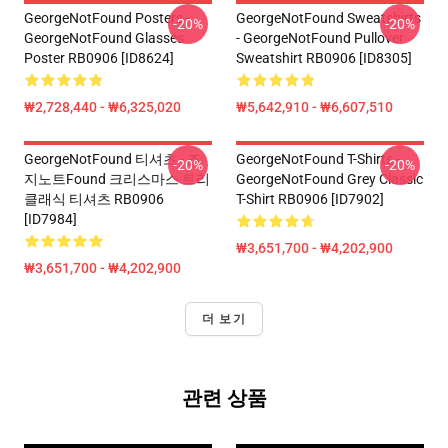
GeorgeNotFound Posters -
GeorgeNotFound Sweatshirts
-20%
-20%
GeorgeNotFound Glasses
- GeorgeNotFound Pullover
Poster RB0906 [ID8624]
Sweatshirt RB0906 [ID8305]
₩2,728,440 - ₩6,325,020
₩5,642,910 - ₩6,607,510
GeorgeNotFound 티셔츠 - 조
GeorgeNotFound T-Shirts -
-20%
-20%
지노트Found 크리스마스 트리
GeorgeNotFound Grey Classic
클래식 티셔츠 RB0906
T-Shirt RB0906 [ID7902]
[ID7984]
₩3,651,700 - ₩4,202,900
₩3,651,700 - ₩4,202,900
더 보기
관련 상품