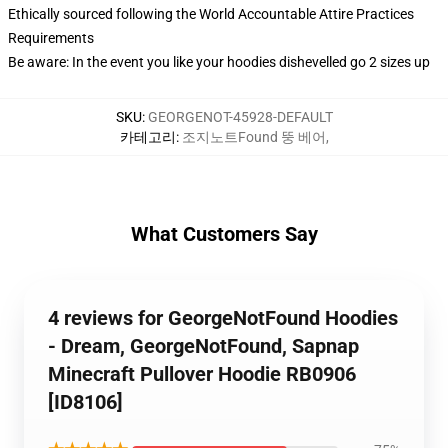
Ethically sourced following the World Accountable Attire Practices
Requirements
Be aware: In the event you like your hoodies dishevelled go 2 sizes up
SKU
:
GEORGENOT-45928-DEFAULT
카테고리
:
조지노트Found 뚱 베어
,
What Customers Say
4 reviews for GeorgeNotFound Hoodies
- Dream, GeorgeNotFound, Sapnap
Minecraft Pullover Hoodie RB0906
[ID8106]