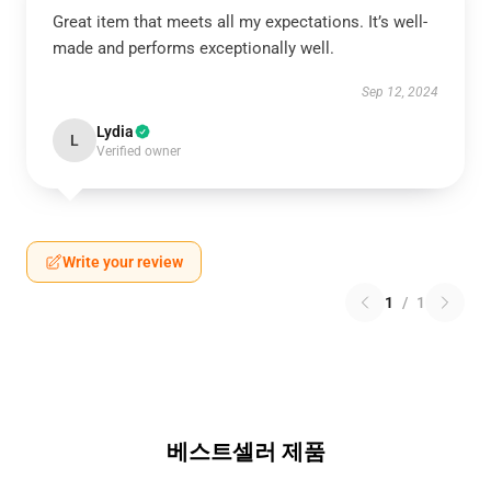
Great item that meets all my expectations. It’s well-
made and performs exceptionally well.
Sep 12, 2024
Lydia
L
Verified owner
Write your review
1
/
1
베스트셀러 제품