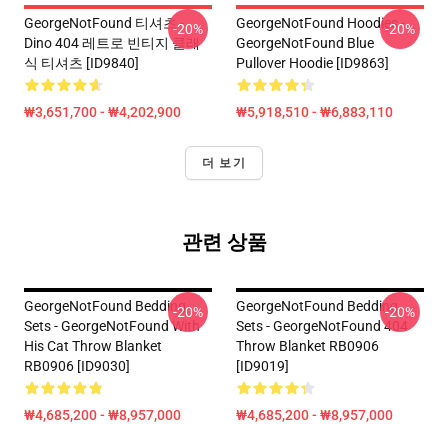
GeorgeNotFound 티셔츠 -
GeorgeNotFound Hoodies -
-20%
-20%
Dino 404 레트로 빈티지 클래
GeorgeNotFound Blue
식 티셔츠 [ID9840]
Pullover Hoodie [ID9863]
₩3,651,700 - ₩4,202,900
₩5,918,510 - ₩6,883,110
더 보기
관련 상품
GeorgeNotFound Bedding
GeorgeNotFound Bedding
-20%
-20%
Sets - GeorgeNotFound With
Sets - GeorgeNotFound 404
His Cat Throw Blanket
Throw Blanket RB0906
RB0906 [ID9030]
[ID9019]
₩4,685,200 - ₩8,957,000
₩4,685,200 - ₩8,957,000