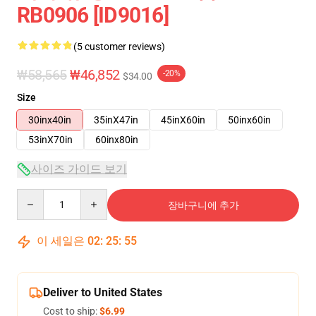
RB0906 [ID9016]
(5 customer reviews)
₩58,565
₩46,852
-20%
$34.00
Size
30inx40in
35inX47in
45inX60in
50inx60in
53inX70in
60inx80in
사이즈 가이드 보기
Quantity
장바구니에 추가
이 세일은
02
:
25
:
54
Deliver to United States
Cost to ship:
$6.99