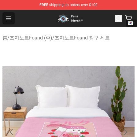
FREE
shipping on orders over $100
GeorgeNotFound Store - Official GeorgeNotFound Merch
Open menu
홈
/
조지노트Found (주)
/
조지노트Found 침구 세트