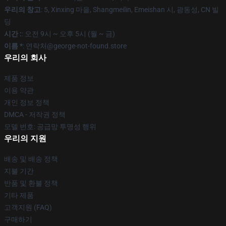
우리의 창고
: 5, Xinxing 마을, Shangmeilin, Emeishan 시, 광동성, CN 빌
딩
시간 :
: 오전 9시 ~ 오후 5시 (월 ~ 금)
이름 *
: 연락처@george-not-found.store
우리의 회사
제품 정보
이용 약관
개인 정보 정책
DMCA - 저작권 정책
모델 번호: 공급망 투명성 행위
우리의 지원
배송 및 배송 정책
지불 기간
반품 및 환불 정책
기타 제품
고객지원 (FAQ)
구매하기