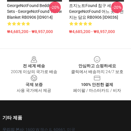
GeorgeNotFound Bedding
조지노트Found 침구 세트 -
-20%
-20%
Sets - GeorgeNotFound Throw
GeorgeNotFound 어느 곳에 던
Blanket RB0906 [ID9014]
지는 담요 RB0906 [ID9036]
₩4,685,200 - ₩8,957,000
₩4,685,200 - ₩8,957,000
Footer
전 세계 배송
안심하고 쇼핑하세요
200개 이상의 국가로 배송
클릭에서 배송까지 24/7 보호
국제 보증
100% 안전한 결제
사용 국가에서 제공
페이팔 / 마스터카드 / 비자
기타 제품
우리의 본사
: 1600 W 잭슨 IL 60661, 미국