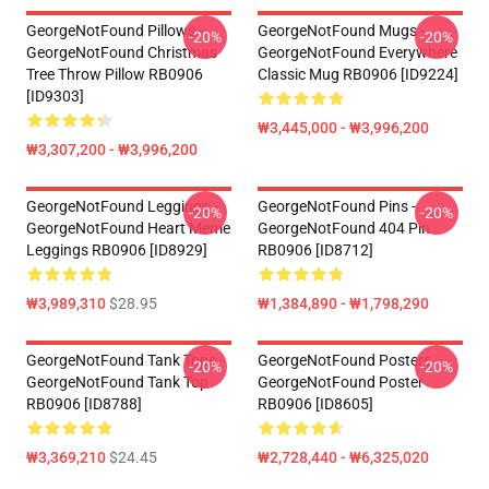
GeorgeNotFound Pillows -
GeorgeNotFound Mugs -
-20%
-20%
GeorgeNotFound Christmas
GeorgeNotFound Everywhere
Tree Throw Pillow RB0906
Classic Mug RB0906 [ID9224]
[ID9303]
₩3,445,000 - ₩3,996,200
₩3,307,200 - ₩3,996,200
GeorgeNotFound Leggings -
GeorgeNotFound Pins -
-20%
-20%
GeorgeNotFound Heart Meme
GeorgeNotFound 404 Pin
Leggings RB0906 [ID8929]
RB0906 [ID8712]
₩3,989,310
$28.95
₩1,384,890 - ₩1,798,290
GeorgeNotFound Tank Tops -
GeorgeNotFound Posters -
-20%
-20%
GeorgeNotFound Tank Top
GeorgeNotFound Poster
RB0906 [ID8788]
RB0906 [ID8605]
₩3,369,210
$24.45
₩2,728,440 - ₩6,325,020