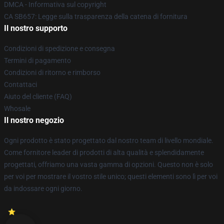
DMCA - Informativa sul copyright
CA SB657: Legge sulla trasparenza della catena di fornitura
Il nostro supporto
Condizioni di spedizione e consegna
Termini di pagamento
Condizioni di ritorno e rimborso
Contattaci
Aiuto del cliente (FAQ)
Whosale
Il nostro negozio
Ogni prodotto è stato progettato dal nostro team di livello mondiale.
Come fornitore leader di prodotti di alta qualità e splendidamente
progettati, offriamo una vasta gamma di opzioni. Questo non è solo
per voi per mostrare il vostro stile unico; questi elementi sono lì per voi
da indossare ogni giorno.