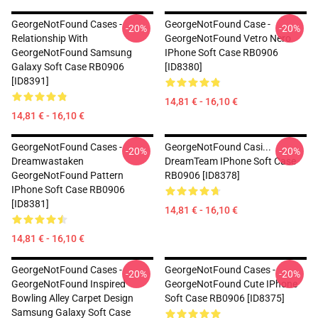
GeorgeNotFound Cases -
GeorgeNotFound Case -
-20%
-20%
Relationship With
GeorgeNotFound Vetro Nero
GeorgeNotFound Samsung
IPhone Soft Case RB0906
Galaxy Soft Case RB0906
[ID8380]
[ID8391]
14,81 € - 16,10 €
14,81 € - 16,10 €
GeorgeNotFound Cases -
GeorgeNotFound Casi...
-20%
-20%
Dreamwastaken
DreamTeam IPhone Soft Case
GeorgeNotFound Pattern
RB0906 [ID8378]
IPhone Soft Case RB0906
[ID8381]
14,81 € - 16,10 €
14,81 € - 16,10 €
GeorgeNotFound Cases -
GeorgeNotFound Cases -
-20%
-20%
GeorgeNotFound Inspired
GeorgeNotFound Cute IPhone
Bowling Alley Carpet Design
Soft Case RB0906 [ID8375]
Samsung Galaxy Soft Case