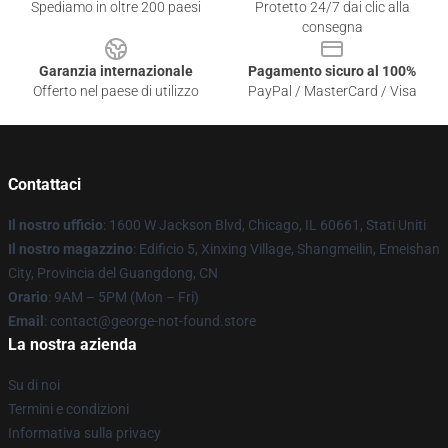
Spediamo in oltre 200 paesi
Protetto 24/7 dai clic alla
consegna
Garanzia internazionale
Pagamento sicuro al 100%
Offerto nel paese di utilizzo
PayPal / MasterCard / Visa
Contattaci
Il nostro ufficio
: 1600 W Jackson Blvd, Chicago, IL 60661, Stati Uniti
Il nostro magazzino
: Edificio 5, Xinxing Village, Shangmeilin, Emeishan
City, Provincia del Guangdong, CN
Orario
: 9AM – 5PM (Mon – Fri)
Email
: contact@george-not-found.store
La nostra azienda
Su di noi
Termini e condizioni
Informativa sulla privacy