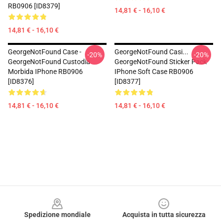
RB0906 [ID8379]
14,81 € - 16,10 €
14,81 € - 16,10 €
GeorgeNotFound Case -
GeorgeNotFound Casi...
-20%
-20%
GeorgeNotFound Custodia
GeorgeNotFound Sticker Pack
Morbida IPhone RB0906
IPhone Soft Case RB0906
[ID8376]
[ID8377]
14,81 € - 16,10 €
14,81 € - 16,10 €
Footer
Spedizione mondiale
Acquista in tutta sicurezza