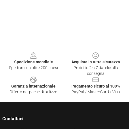
Footer
Spedizione mondiale
Acquista in tutta sicurezza
Spediamo in oltre 200 paesi
Protetto 24/7 dai clic alla
consegna
Garanzia internazionale
Pagamento sicuro al 100%
Offerto nel paese di utilizzo
PayPal / MasterCard / Visa
Contattaci