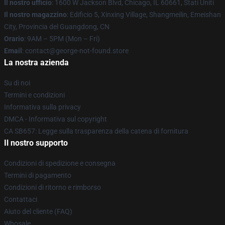
Il nostro ufficio
: 1600 W Jackson Blvd, Chicago, IL 60661, Stati Uniti
Il nostro magazzino
: Edificio 5, Xinxing Village, Shangmeilin, Emeishan
City, Provincia del Guangdong, CN
Orario
: 9AM – 5PM (Mon – Fri)
Email
: contact@george-not-found.store
La nostra azienda
Su di noi
Termini e condizioni
Informativa sulla privacy
DMCA - Informativa sul copyright
CA SB657: Legge sulla trasparenza della catena di fornitura
Il nostro supporto
Condizioni di spedizione e consegna
Termini di pagamento
Condizioni di ritorno e rimborso
Contattaci
Aiuto del cliente (FAQ)
Whosale