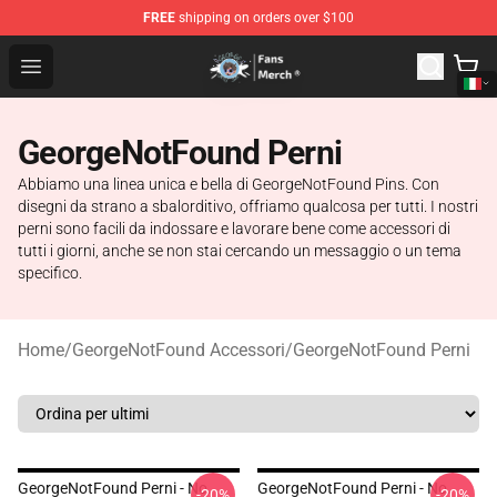
FREE
shipping on orders over $100
GeorgeNotFound Store - Official GeorgeNotFound Merch
Open menu
GeorgeNotFound Perni
Abbiamo una linea unica e bella di GeorgeNotFound Pins. Con
disegni da strano a sbalorditivo, offriamo qualcosa per tutti. I nostri
perni sono facili da indossare e lavorare bene come accessori di
tutti i giorni, anche se non stai cercando un messaggio o un tema
specifico.
Home
/
GeorgeNotFound Accessori
/
GeorgeNotFound Perni
GeorgeNotFound Perni - No.
GeorgeNotFound Perni - No.
-20%
-20%