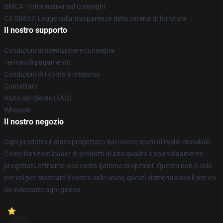
DMCA - Informativa sul copyright
CA SB657: Legge sulla trasparenza della catena di fornitura
Il nostro supporto
Condizioni di spedizione e consegna
Termini di pagamento
Condizioni di ritorno e rimborso
Contattaci
Aiuto del cliente (FAQ)
Whosale
Il nostro negozio
Ogni prodotto è stato progettato dal nostro team di livello mondiale.
Come fornitore leader di prodotti di alta qualità e splendidamente
progettati, offriamo una vasta gamma di opzioni. Questo non è solo
per voi per mostrare il vostro stile unico; questi elementi sono lì per voi
da indossare ogni giorno.