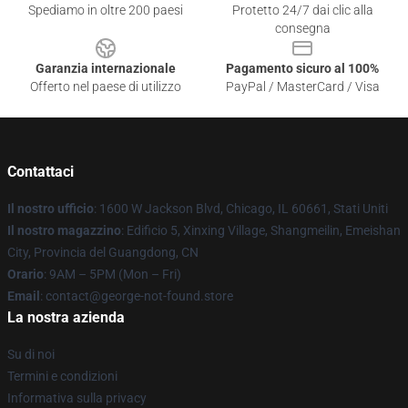
Spediamo in oltre 200 paesi
Protetto 24/7 dai clic alla
consegna
Garanzia internazionale
Pagamento sicuro al 100%
Offerto nel paese di utilizzo
PayPal / MasterCard / Visa
Contattaci
Il nostro ufficio
: 1600 W Jackson Blvd, Chicago, IL 60661, Stati Uniti
Il nostro magazzino
: Edificio 5, Xinxing Village, Shangmeilin, Emeishan
City, Provincia del Guangdong, CN
Orario
: 9AM – 5PM (Mon – Fri)
Email
: contact@george-not-found.store
La nostra azienda
Su di noi
Termini e condizioni
Informativa sulla privacy