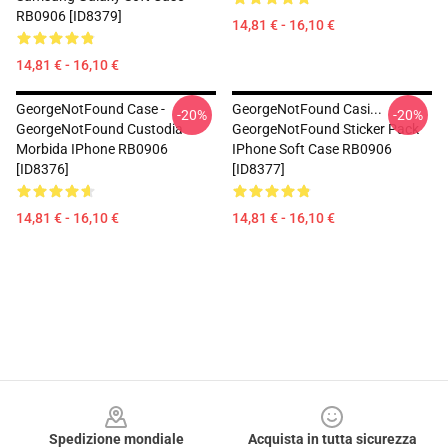
RB0906 [ID8379]
14,81 € - 16,10 €
14,81 € - 16,10 €
GeorgeNotFound Case -
GeorgeNotFound Casi...
-20%
-20%
GeorgeNotFound Custodia
GeorgeNotFound Sticker Pack
Morbida IPhone RB0906
IPhone Soft Case RB0906
[ID8376]
[ID8377]
14,81 € - 16,10 €
14,81 € - 16,10 €
Footer
Spedizione mondiale
Acquista in tutta sicurezza