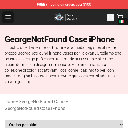
FREE
shipping on orders over $100
GeorgeNotFound Store - Official GeorgeNotFound Merch
Open menu
GeorgeNotFound Case iPhone
Il nostro obiettivo è quello di fornire alla moda, ragionevolmente
prezzo GeorgeNotFound iPhone Cases per i giovani. Crediamo che
un caso di design può essere un grande accessorio e offriamo
alcuni dei migliori disegni sul mercato. Abbiamo una vasta
collezione di colori accattivanti, così come i casi molto belli con
modelli originali. Potete anche trovare qualcosa che si adatta al
vostro gusto qui!
Home
/
GeorgeNotFound Cause
/
GeorgeNotFound Case iPhone