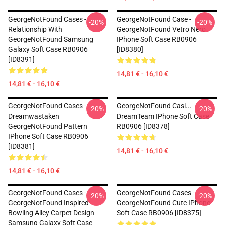
GeorgeNotFound Cases -
GeorgeNotFound Case -
-20%
-20%
Relationship With
GeorgeNotFound Vetro Nero
GeorgeNotFound Samsung
IPhone Soft Case RB0906
Galaxy Soft Case RB0906
[ID8380]
[ID8391]
14,81 € - 16,10 €
14,81 € - 16,10 €
GeorgeNotFound Cases -
GeorgeNotFound Casi...
-20%
-20%
Dreamwastaken
DreamTeam IPhone Soft Case
GeorgeNotFound Pattern
RB0906 [ID8378]
IPhone Soft Case RB0906
[ID8381]
14,81 € - 16,10 €
14,81 € - 16,10 €
GeorgeNotFound Cases -
GeorgeNotFound Cases -
-20%
-20%
GeorgeNotFound Inspired
GeorgeNotFound Cute IPhone
Bowling Alley Carpet Design
Soft Case RB0906 [ID8375]
Samsung Galaxy Soft Case