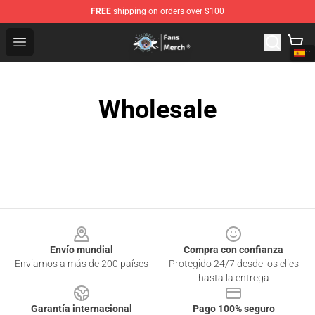
FREE
shipping on orders over $100
GeorgeNotFound Store - Official GeorgeNotFound Merch
Open menu
Wholesale
Footer
Envío mundial
Compra con confianza
Enviamos a más de 200 países
Protegido 24/7 desde los clics
hasta la entrega
Garantía internacional
Pago 100% seguro