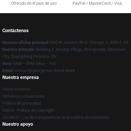
Ofrecido en el país de uso
PayPal / MasterCard / Visa
Contáctenos
Nuestra oficina principal
1600 W Jackson Blvd, Chicago, IL 60661, US
Nuestro almacén
: Building 5, Xinxing Village, Shangmeilin, Emeishan
City, Guangdong Province, CN
Hora
: 9AM – 5PM (Mon – Fri)
Email
: contact@george-not-found.store
Nuestra empresa
Sobre nosotros
Términos y condiciones
Política de privacidad
DMCA - Política de Copyright
CA SB657: Ley de transparencia en la cadena de suministro
Nuestro apoyo