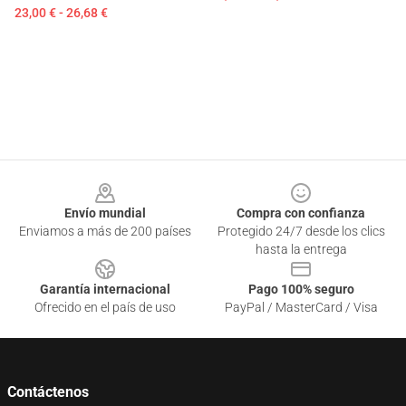
23,00 € - 26,68 €
Footer
Envío mundial
Compra con confianza
Enviamos a más de 200 países
Protegido 24/7 desde los clics
hasta la entrega
Garantía internacional
Pago 100% seguro
Ofrecido en el país de uso
PayPal / MasterCard / Visa
Contáctenos