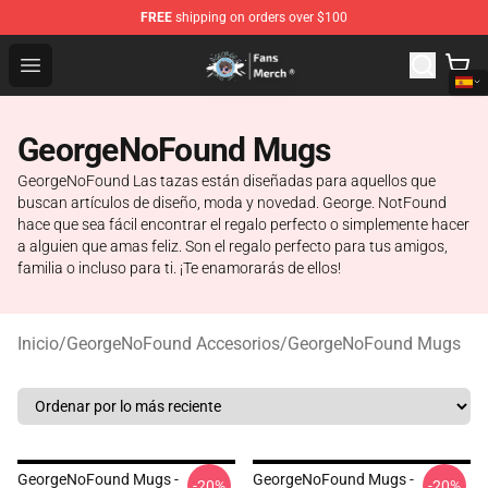
FREE
shipping on orders over $100
GeorgeNotFound Store - Official GeorgeNotFound Merch
Open menu
GeorgeNoFound Mugs
GeorgeNoFound Las tazas están diseñadas para aquellos que
buscan artículos de diseño, moda y novedad. George. NotFound
hace que sea fácil encontrar el regalo perfecto o simplemente hacer
a alguien que amas feliz. Son el regalo perfecto para tus amigos,
familia o incluso para ti. ¡Te enamorarás de ellos!
Inicio
/
GeorgeNoFound Accesorios
/
GeorgeNoFound Mugs
GeorgeNoFound Mugs -
GeorgeNoFound Mugs -
-20%
-20%