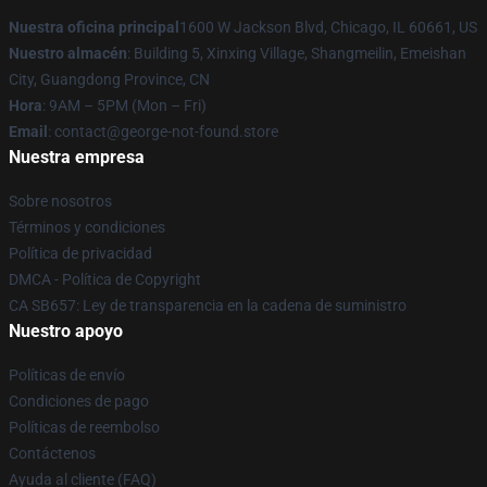
Nuestra oficina principal
1600 W Jackson Blvd, Chicago, IL 60661, US
Nuestro almacén
: Building 5, Xinxing Village, Shangmeilin, Emeishan
City, Guangdong Province, CN
Hora
: 9AM – 5PM (Mon – Fri)
Email
: contact@george-not-found.store
Nuestra empresa
Sobre nosotros
Términos y condiciones
Política de privacidad
DMCA - Política de Copyright
CA SB657: Ley de transparencia en la cadena de suministro
Nuestro apoyo
Políticas de envío
Condiciones de pago
Políticas de reembolso
Contáctenos
Ayuda al cliente (FAQ)