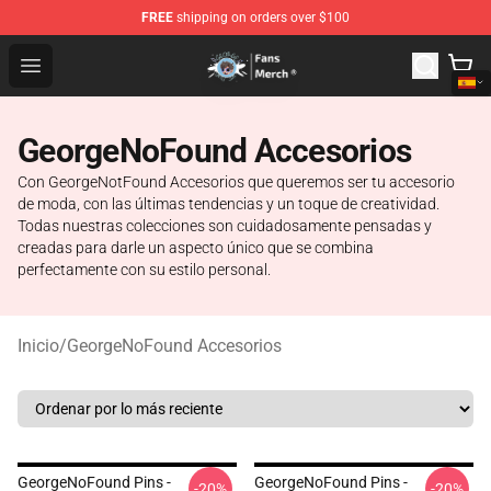
FREE
shipping on orders over $100
GeorgeNotFound Store - Official GeorgeNotFound Merch
Open menu
GeorgeNoFound Accesorios
Con GeorgeNotFound Accesorios que queremos ser tu accesorio
de moda, con las últimas tendencias y un toque de creatividad.
Todas nuestras colecciones son cuidadosamente pensadas y
creadas para darle un aspecto único que se combina
perfectamente con su estilo personal.
Inicio
/
GeorgeNoFound Accesorios
GeorgeNoFound Pins -
GeorgeNoFound Pins -
-20%
-20%