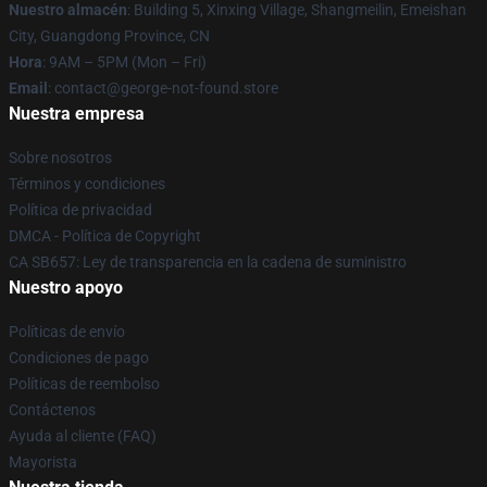
Nuestro almacén
: Building 5, Xinxing Village, Shangmeilin, Emeishan
City, Guangdong Province, CN
Hora
: 9AM – 5PM (Mon – Fri)
Email
: contact@george-not-found.store
Nuestra empresa
Sobre nosotros
Términos y condiciones
Política de privacidad
DMCA - Política de Copyright
CA SB657: Ley de transparencia en la cadena de suministro
Nuestro apoyo
Políticas de envío
Condiciones de pago
Políticas de reembolso
Contáctenos
Ayuda al cliente (FAQ)
Mayorista