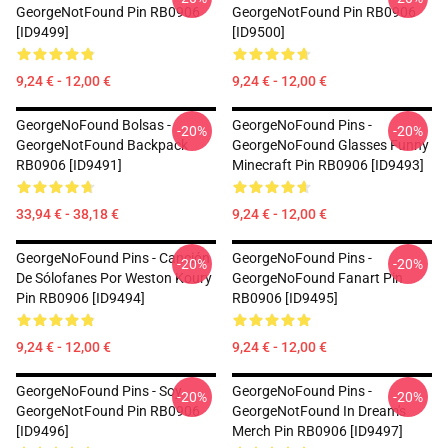
GeorgeNotFound Pin RB0906
GeorgeNotFound Pin RB0906
[ID9499]
[ID9500]
9,24 € - 12,00 €
9,24 € - 12,00 €
GeorgeNoFound Bolsas -
GeorgeNoFound Pins -
-20%
-20%
GeorgeNotFound Backpack
GeorgeNoFound Glasses Funny
RB0906 [ID9491]
Minecraft Pin RB0906 [ID9493]
33,94 € - 38,18 €
9,24 € - 12,00 €
GeorgeNoFound Pins - Canción
GeorgeNoFound Pins -
-20%
-20%
De Sólofanes Por Weston Koury
GeorgeNoFound Fanart Pin
Pin RB0906 [ID9494]
RB0906 [ID9495]
9,24 € - 12,00 €
9,24 € - 12,00 €
GeorgeNoFound Pins - Soy
GeorgeNoFound Pins -
-20%
-20%
GeorgeNotFound Pin RB0906
GeorgeNotFound In Dream's
[ID9496]
Merch Pin RB0906 [ID9497]