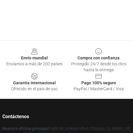
Footer
Envío mundial
Compra con confianza
Enviamos a más de 200 países
Protegido 24/7 desde los clics
hasta la entrega
Garantía internacional
Pago 100% seguro
Ofrecido en el país de uso
PayPal / MasterCard / Visa
Contáctenos
Nuestra oficina principal
1600 W Jackson Blvd, Chicago, IL 60661, US