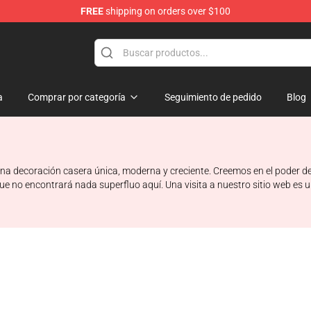
FREE
shipping on orders over $100
chandise Shop
a
Comprar por categoría
Seguimiento de pedido
Blog
ecoración casera única, moderna y creciente. Creemos en el poder del di
ue no encontrará nada superfluo aquí. Una visita a nuestro sitio web es u