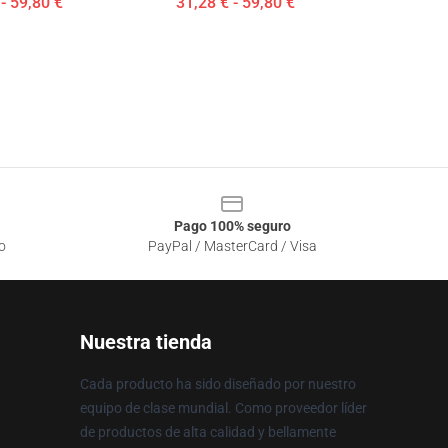
- 59,80 €
31,28 € - 59,80 €
Pago 100% seguro
o
PayPal / MasterCard / Visa
Nuestra tienda
Cada producto ha sido diseñado por nuestro
equipo de clase mundial. Como proveedor líder
de productos de alta calidad y bellamente