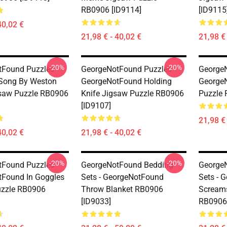
RB0906 [ID9114]
[ID9115
40,02 €
21,98 € - 40,02 €
21,98 € 
-20%
-20%
Found Puzzles -
GeorgeNotFound Puzzles -
GeorgeN
Song By Weston
GeorgeNotFound Holding
George
saw Puzzle RB0906
Knife Jigsaw Puzzle RB0906
Puzzle 
[ID9107]
21,98 € 
40,02 €
21,98 € - 40,02 €
-20%
-20%
Found Puzzles -
GeorgeNotFound Bedding
George
Found In Goggles
Sets - GeorgeNotFound
Sets - 
uzzle RB0906
Throw Blanket RB0906
Screams
[ID9033]
RB0906 