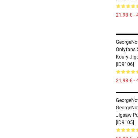
21,98 € - 
GeorgeNot
Onlyfans 
Koury Jig
[ID9106]
21,98 € - 
GeorgeNot
GeorgeNot
Jigsaw P
[ID9105]