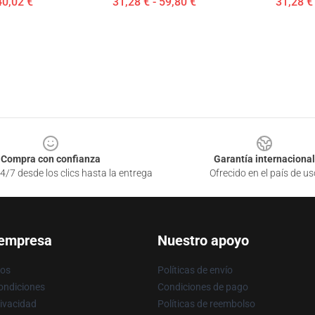
40,02 €
31,28 € - 59,80 €
31,28 € 
Compra con confianza
Garantía internacional
4/7 desde los clics hasta la entrega
Ofrecido en el país de us
 empresa
Nuestro apoyo
ros
Políticas de envío
ondiciones
Condiciones de pago
rivacidad
Políticas de reembolso