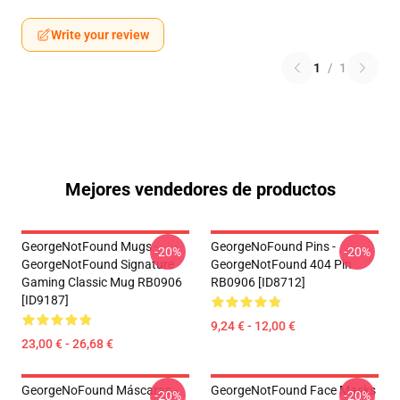
Write your review
1
/
1
Mejores vendedores de productos
GeorgeNotFound Mugs -
GeorgeNoFound Pins -
-20%
-20%
GeorgeNotFound Signature
GeorgeNotFound 404 Pin
Gaming Classic Mug RB0906
RB0906 [ID8712]
[ID9187]
9,24 € - 12,00 €
23,00 € - 26,68 €
GeorgeNoFound Máscaras -
GeorgeNotFound Face Masks
-20%
-20%