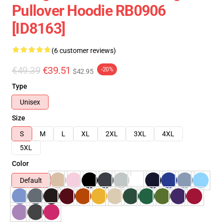
Pullover Hoodie RB0906
[ID8163]
(6 customer reviews)
€49.39
€39.51
-20%
$42.95
Type
Unisex
Size
S
M
L
XL
2XL
3XL
4XL
5XL
Color
Default