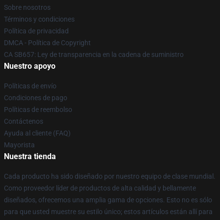
Sobre nosotros
Términos y condiciones
Política de privacidad
DMCA - Política de Copyright
CA SB657: Ley de transparencia en la cadena de suministro
Nuestro apoyo
Políticas de envío
Condiciones de pago
Políticas de reembolso
Contáctenos
Ayuda al cliente (FAQ)
Mayorista
Nuestra tienda
Cada producto ha sido diseñado por nuestro equipo de clase mundial.
Como proveedor líder de productos de alta calidad y bellamente
diseñados, ofrecemos una amplia gama de opciones. Esto no es sólo
para que usted muestre su estilo único; estos artículos están allí para