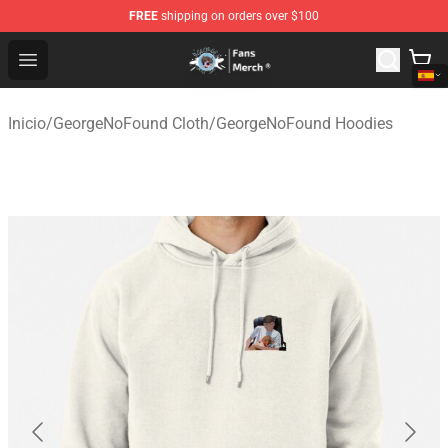
FREE
shipping on orders over $100
GeorgeNotFound Store - Official GeorgeNotFound Merch
Open menu
Inicio
/
GeorgeNoFound Cloth
/
GeorgeNoFound Hoodies