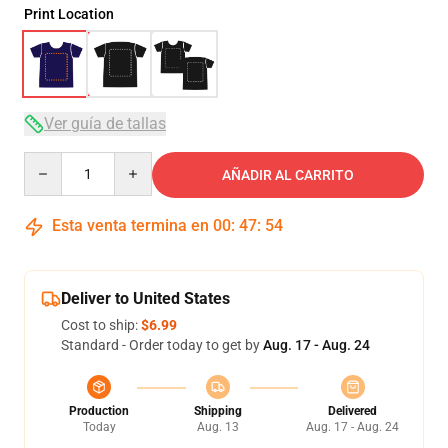
Print Location
Ver guía de tallas
Quantity
AÑADIR AL CARRITO
Esta venta termina en
00
:
47
:
54
Deliver to United States
Cost to ship:
$6.99
Standard - Order today to get by
Aug. 17 - Aug. 24
Production
Shipping
Delivered
Today
Aug. 13
Aug. 17 - Aug. 24