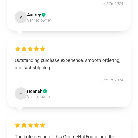
Oct 26, 2024
Audrey
A
Verified owner
Outstanding purchase experience, smooth ordering,
and fast shipping.
Oct 19, 2024
Hannah
H
Verified owner
The cute design of this GeorgeNotFound hoodie