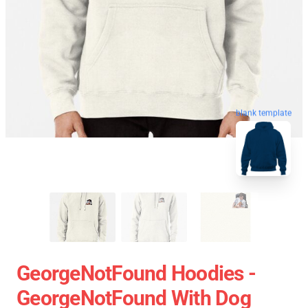
blank template
GeorgeNotFound Hoodies -
GeorgeNotFound With Dog