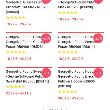
GeorgeNo. Glasses Funny
- GeorgeNotFound Cute Flat
Minecraft Flat Mask RB0906
Mask RB0906 [ID8838]
[ID8849]
18,29 € - 20,70 €
18,29 € - 20,70 €
GeorgeNotFound Posters -
GeorgeNotFound Posters -
-20%
-20%
GeorgeNotFound Gaming
GeorgeNotFound Screams
Poster RB0906 [ID8523]
Poster RB0906 [ID8611]
18,21 € - 42,22 €
18,21 € - 42,22 €
GeorgeNotFound Sweatshirts
GeorgeNotFound Hoodies -
-20%
-20%
- GeorgeNotFound Pullover
GeorgeNotFound Black
Sweatshirt RB0906 [ID8475]
Pullover Hoodie RB0906
[ID8100]
37,67 € - 44,11 €
39,51 € - 45,95 €