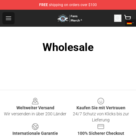
FREE
shipping on orders over $100
GeorgeNotFound Store - Official GeorgeNotFound Merch
Open menu
Wholesale
Footer
Weltweiter Versand
Kaufen Sie mit Vertrauen
Wir versenden in über 200 Länder
24/7 Schutz von Klicks bis zur
Lieferung
Internationale Garantie
100% Sicherer Checkout