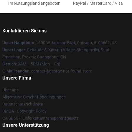
Im Nutzungsland angeboten
PayPal / MasterCard / Visa
Kontaktieren Sie uns
Unser Hauptbüro
: 1600 W Jackson Blvd, Chicago, IL 60661, US
Unser Lager
: Gebäude 5, Xinxing Village, Shangmeilin, Stadt
Emeishan, Provinz Guangdong, CN
Geruch
: 9AM – 5PM (Mon – Fri)
E-Mail senden
: contact@george-not-found.store
Unsere Firma
Über uns
Allgemeine Geschäftsbedingungen
Datenschutzrichtlinien
DMCA - Copyright Policy
CA SB657: Lieferkettentransparenzgesetz
Unsere Unterstützung