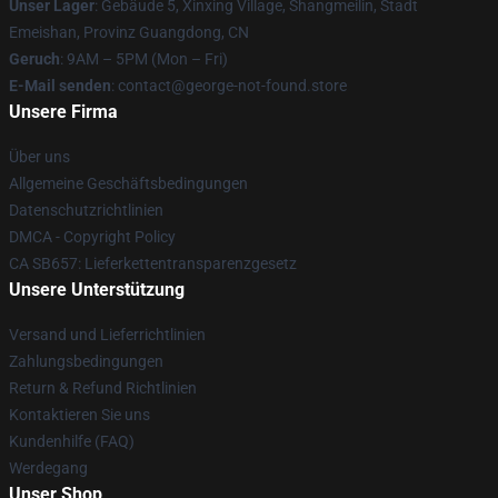
Unser Lager
: Gebäude 5, Xinxing Village, Shangmeilin, Stadt
Emeishan, Provinz Guangdong, CN
Geruch
: 9AM – 5PM (Mon – Fri)
E-Mail senden
: contact@george-not-found.store
Unsere Firma
Über uns
Allgemeine Geschäftsbedingungen
Datenschutzrichtlinien
DMCA - Copyright Policy
CA SB657: Lieferkettentransparenzgesetz
Unsere Unterstützung
Versand und Lieferrichtlinien
Zahlungsbedingungen
Return & Refund Richtlinien
Kontaktieren Sie uns
Kundenhilfe (FAQ)
Werdegang
Unser Shop