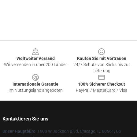
Footer
Weltweiter Versand
Kaufen Sie mit Vertrauen
Wir versenden in über 200 Länder
24/7 Schutz von Klicks bis zur
Lieferung
Internationale Garantie
100% Sicherer Checkout
Im Nutzungsland angeboten
PayPal / MasterCard / Visa
Kontaktieren Sie uns
Unser Hauptbüro
: 1600 W Jackson Blvd, Chicago, IL 60661, US