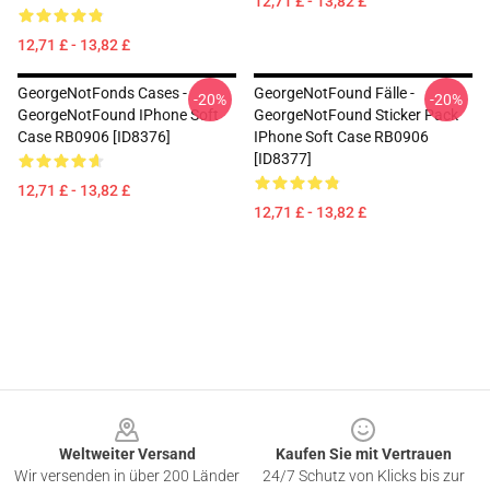
12,71 £ - 13,82 £
12,71 £ - 13,82 £
GeorgeNotFonds Cases -
GeorgeNotFound Fälle -
-20%
-20%
GeorgeNotFound IPhone Soft
GeorgeNotFound Sticker Pack
Case RB0906 [ID8376]
IPhone Soft Case RB0906
[ID8377]
12,71 £ - 13,82 £
12,71 £ - 13,82 £
Footer
Weltweiter Versand
Kaufen Sie mit Vertrauen
Wir versenden in über 200 Länder
24/7 Schutz von Klicks bis zur