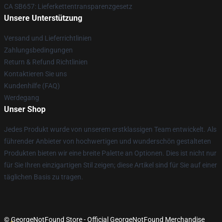
CA SB657: Lieferkettentransparenzgesetz
Unsere Unterstützung
Versand und Lieferrichtlinien
Zahlungsbedingungen
Return & Refund Richtlinien
Kontaktieren Sie uns
Kundenhilfe (FAQ)
Werdegang
Unser Shop
Jedes Produkt wurde von unserem erstklassigen Team entwickelt. Als
führender Anbieter von hochwertigen und wunderschön gestalteten
Produkten bieten wir eine breite Palette an Optionen. Dies ist nicht nur
für Sie Ihren einzigartigen Stil zeigen; diese Artikel sind für Sie auf einer
täglichen Basis zu tragen.
© GeorgeNotFound Store - Official GeorgeNotFound Merchandise