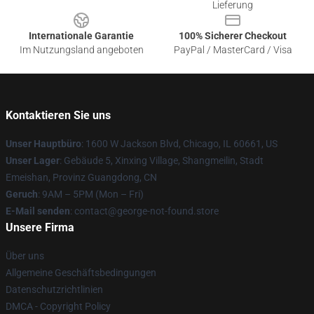
Lieferung
Internationale Garantie
100% Sicherer Checkout
Im Nutzungsland angeboten
PayPal / MasterCard / Visa
Kontaktieren Sie uns
Unser Hauptbüro
: 1600 W Jackson Blvd, Chicago, IL 60661, US
Unser Lager
: Gebäude 5, Xinxing Village, Shangmeilin, Stadt
Emeishan, Provinz Guangdong, CN
Geruch
: 9AM – 5PM (Mon – Fri)
E-Mail senden
: contact@george-not-found.store
Unsere Firma
Über uns
Allgemeine Geschäftsbedingungen
Datenschutzrichtlinien
DMCA - Copyright Policy