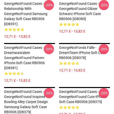
GeorgeNotFound Cases -
GeorgeNotFound Cases -
-20%
-20%
Relationship With
GeorgeNotFound Gläser
GeorgeNotFound Samsung
Schwarz IPhone Soft Case
Galaxy Soft Case RB0906
RB0906 [ID8380]
[ID8391]
12,71 £ - 13,82 £
12,71 £ - 13,82 £
GeorgeNotFound Cases -
GeorgeNotFonds Fälle -
-20%
-20%
Dreamwastaken
DreamTeam IPhone Soft Case
GeorgeNotFound Pattern
RB0906 [ID8378]
IPhone Soft Case RB0906
[ID8381]
12,71 £ - 13,82 £
12,71 £ - 13,82 £
GeorgeNotFound Cases -
GeorgeNotFound Cases -
-20%
-20%
GeorgeNotFound Inspired
GeorgeNotFound Cute IPhone
Bowling Alley Carpet Design
Soft Case RB0906 [ID8375]
Samsung Galaxy Soft Case
RB0906 [ID8379]