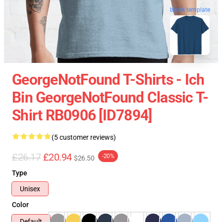
blank template
GeorgeNotFound T-Shirts - Ich
Bin GeorgeNotFound Classic T-
Shirt RB0906 [ID7894]
(5 customer reviews)
£26.17
£20.94
-20%
$26.50
Type
Unisex
Color
Default