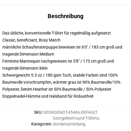
Beschreibung
Das übliche, konventionelle T-Shirt für regelmäßig aufgesetzt
Classic, beneficiant, Boxy Match
männliche Schaufensterpuppe bewiesen ist 6'0" / 183 cm groß und
tragende Dimension Medium
Feminine Mannequin nachgewiesen ist 5'8" / 173 cm groß und
tragende Dimension klein
Schwergewicht 5.3 oz / 180 gsm Tuch, stabile Farben sind 100%
Baumwolle vorschrumpfen, wärmer grau ist 90% Baumwolle/10%
Polyester, Denim Heather ist 50% Baumwolle / 50% Polyester
Doppelnadel-Hämme und Halsband für Robustheit
SKU
:
GEORGENOT-45466-DEFAULT
GeorgeNotFound T-Shirts
,
Kategorien
:
Sondersammlung
,