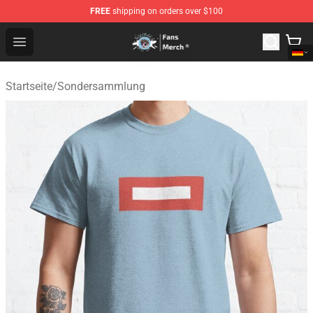
FREE
shipping on orders over $100
GeorgeNotFound Store - Official GeorgeNotFound Merch
Open menu
Startseite
/
Sondersammlung