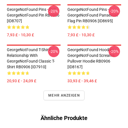
GeorgeNotFound Pins - Suit
GeorgeNotFound Pins -
-20%
-20%
GeorgeNotFound Pin RB0906
GeorgeNotFound Pansexual
[ID8707]
Flag Pin RB0906 [ID8695]
7,93 £ - 10,30 £
7,93 £ - 10,30 £
GeorgeNotFound T-Shirts -
GeorgeNotFound Hoodies -
-20%
-20%
Relationship With
GeorgeNotFound Screams
GeorgeNotFound Classic T-
Pullover Hoodie RB0906
Shirt RB0906 [ID7910]
[ID8167]
20,93 £ - 24,09 £
33,93 £ - 39,46 £
MEHR ANZEIGEN
Ähnliche Produkte