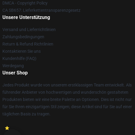
DMCA - Copyright Policy
CA SB657: Lieferkettentransparenzgesetz
Unsere Unterstützung
Versand und Lieferrichtlinien
Zahlungsbedingungen
Return & Refund Richtlinien
Kontaktieren Sie uns
Kundenhilfe (FAQ)
Werdegang
Unser Shop
Jedes Produkt wurde von unserem erstklassigen Team entwickelt. Als
führender Anbieter von hochwertigen und wunderschön gestalteten
Produkten bieten wir eine breite Palette an Optionen. Dies ist nicht nur
für Sie Ihren einzigartigen Stil zeigen; diese Artikel sind für Sie auf einer
täglichen Basis zu tragen.