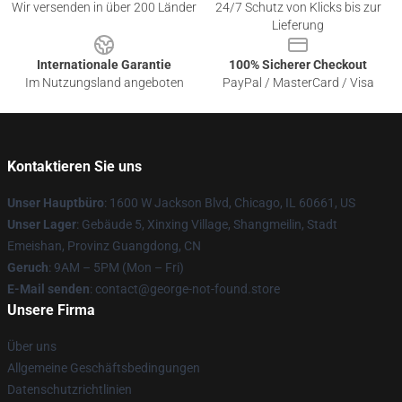
Wir versenden in über 200 Länder
24/7 Schutz von Klicks bis zur
Lieferung
Internationale Garantie
100% Sicherer Checkout
Im Nutzungsland angeboten
PayPal / MasterCard / Visa
Kontaktieren Sie uns
Unser Hauptbüro
: 1600 W Jackson Blvd, Chicago, IL 60661, US
Unser Lager
: Gebäude 5, Xinxing Village, Shangmeilin, Stadt
Emeishan, Provinz Guangdong, CN
Geruch
: 9AM – 5PM (Mon – Fri)
E-Mail senden
: contact@george-not-found.store
Unsere Firma
Über uns
Allgemeine Geschäftsbedingungen
Datenschutzrichtlinien