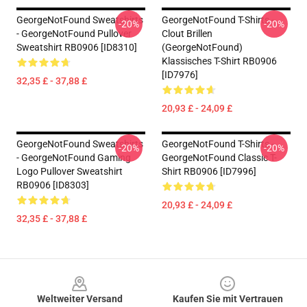
GeorgeNotFound Sweatshirts
GeorgeNotFound T-Shirts -
-20%
-20%
- GeorgeNotFound Pullover
Clout Brillen
Sweatshirt RB0906 [ID8310]
(GeorgeNotFound)
Klassisches T-Shirt RB0906
[ID7976]
32,35 £ - 37,88 £
20,93 £ - 24,09 £
GeorgeNotFound Sweatshirts
GeorgeNotFound T-Shirts -
-20%
-20%
- GeorgeNotFound Gaming
GeorgeNotFound Classic T-
Logo Pullover Sweatshirt
Shirt RB0906 [ID7996]
RB0906 [ID8303]
20,93 £ - 24,09 £
32,35 £ - 37,88 £
Footer
Weltweiter Versand
Kaufen Sie mit Vertrauen