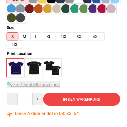
Size
S
M
L
XL
2XL
3XL
4XL
5XL
Print Location
Größentabelle anzeigen
Quantity
IN DEN WARENKORB
Diese Aktion endet in
03
:
33
:
54