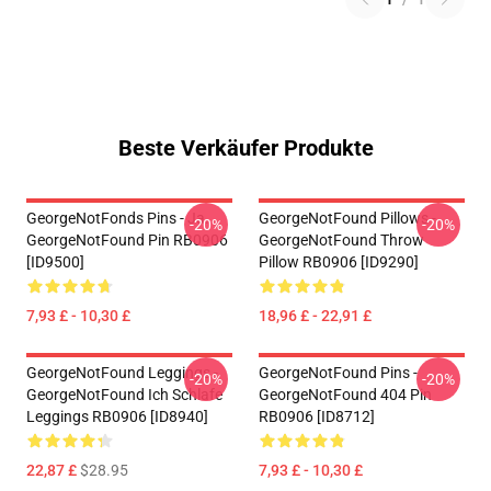
Beste Verkäufer Produkte
GeorgeNotFonds Pins - Ja.
GeorgeNotFound Pillows -
-20%
-20%
GeorgeNotFound Pin RB0906
GeorgeNotFound Throw
[ID9500]
Pillow RB0906 [ID9290]
7,93 £ - 10,30 £
18,96 £ - 22,91 £
GeorgeNotFound Leggings -
GeorgeNotFound Pins -
-20%
-20%
GeorgeNotFound Ich Schlafe
GeorgeNotFound 404 Pin
Leggings RB0906 [ID8940]
RB0906 [ID8712]
22,87 £
$28.95
7,93 £ - 10,30 £