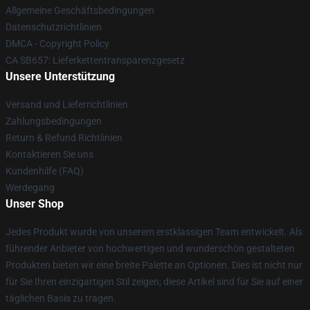
Allgemeine Geschäftsbedingungen
Datenschutzrichtlinien
DMCA - Copyright Policy
CA SB657: Lieferkettentransparenzgesetz
Unsere Unterstützung
Versand und Lieferrichtlinien
Zahlungsbedingungen
Return & Refund Richtlinien
Kontaktieren Sie uns
Kundenhilfe (FAQ)
Werdegang
Unser Shop
Jedes Produkt wurde von unserem erstklassigen Team entwickelt. Als
führender Anbieter von hochwertigen und wunderschön gestalteten
Produkten bieten wir eine breite Palette an Optionen. Dies ist nicht nur
für Sie Ihren einzigartigen Stil zeigen; diese Artikel sind für Sie auf einer
täglichen Basis zu tragen.