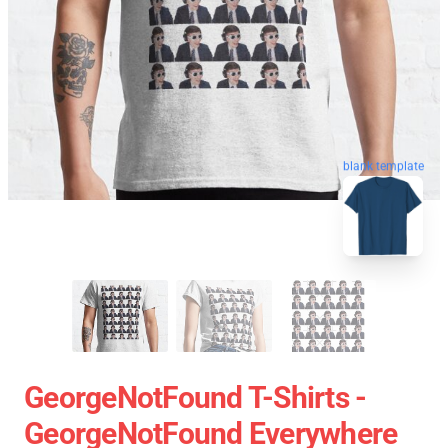
blank template
GeorgeNotFound T-Shirts -
GeorgeNotFound Everywhere