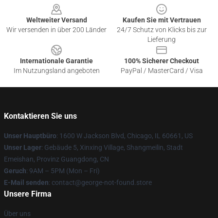
Weltweiter Versand
Kaufen Sie mit Vertrauen
Wir versenden in über 200 Länder
24/7 Schutz von Klicks bis zur
Lieferung
Internationale Garantie
100% Sicherer Checkout
Im Nutzungsland angeboten
PayPal / MasterCard / Visa
Kontaktieren Sie uns
Unser Hauptbüro
: 1600 W Jackson Blvd, Chicago, IL 60661, US
Unser Lager
: Gebäude 5, Xinxing Village, Shangmeilin, Stadt
Emeishan, Provinz Guangdong, CN
Geruch
: 9AM – 5PM (Mon – Fri)
E-Mail senden
: contact@george-not-found.store
Unsere Firma
Über uns