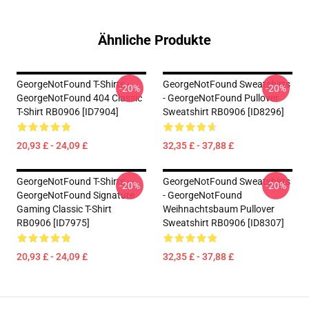
Ähnliche Produkte
GeorgeNotFound T-Shirts -
GeorgeNotFound Sweatshirts
-20%
-20%
GeorgeNotFound 404 Classic
- GeorgeNotFound Pullover
T-Shirt RB0906 [ID7904]
Sweatshirt RB0906 [ID8296]
20,93 £ - 24,09 £
32,35 £ - 37,88 £
GeorgeNotFound T-Shirts -
GeorgeNotFound Sweatshirts
-20%
-20%
GeorgeNotFound Signature
- GeorgeNotFound
Gaming Classic T-Shirt
Weihnachtsbaum Pullover
RB0906 [ID7975]
Sweatshirt RB0906 [ID8307]
20,93 £ - 24,09 £
32,35 £ - 37,88 £
Footer