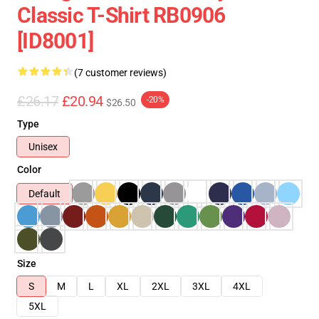
Classic T-Shirt RB0906
[ID8001]
(7 customer reviews)
£26.17
£20.94
-20%
$26.50
Type
Unisex
Color
Default
Size
S
M
L
XL
2XL
3XL
4XL
5XL