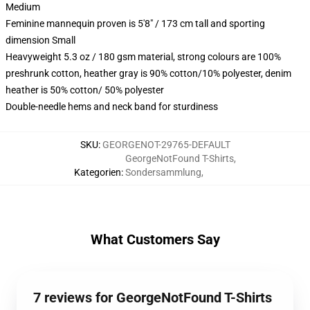
Medium
Feminine mannequin proven is 5'8" / 173 cm tall and sporting
dimension Small
Heavyweight 5.3 oz / 180 gsm material, strong colours are 100%
preshrunk cotton, heather gray is 90% cotton/10% polyester, denim
heather is 50% cotton/ 50% polyester
Double-needle hems and neck band for sturdiness
SKU
:
GEORGENOT-29765-DEFAULT
GeorgeNotFound T-Shirts
,
Kategorien
:
Sondersammlung
,
What Customers Say
7 reviews for GeorgeNotFound T-Shirts