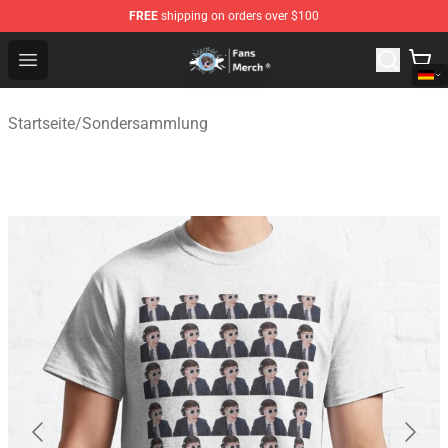
FREE
shipping on orders over $100
GeorgeNotFound Store - Official GeorgeNotFound Merch
Open menu
Startseite
/
Sondersammlung