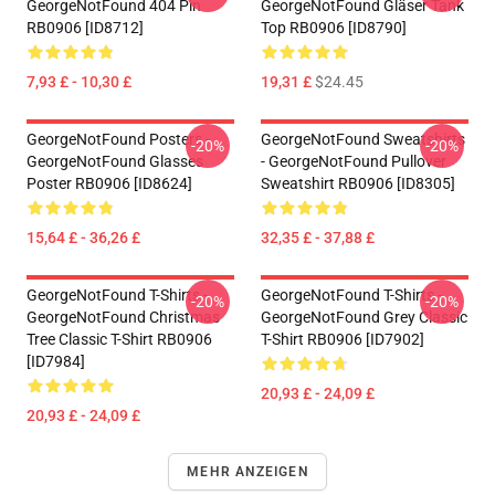
GeorgeNotFound 404 Pin
GeorgeNotFound Gläser Tank
RB0906 [ID8712]
Top RB0906 [ID8790]
7,93 £ - 10,30 £
19,31 £
$24.45
GeorgeNotFound Posters -
GeorgeNotFound Sweatshirts
-20%
-20%
GeorgeNotFound Glasses
- GeorgeNotFound Pullover
Poster RB0906 [ID8624]
Sweatshirt RB0906 [ID8305]
15,64 £ - 36,26 £
32,35 £ - 37,88 £
GeorgeNotFound T-Shirts -
GeorgeNotFound T-Shirts -
-20%
-20%
GeorgeNotFound Christmas
GeorgeNotFound Grey Classic
Tree Classic T-Shirt RB0906
T-Shirt RB0906 [ID7902]
[ID7984]
20,93 £ - 24,09 £
20,93 £ - 24,09 £
MEHR ANZEIGEN