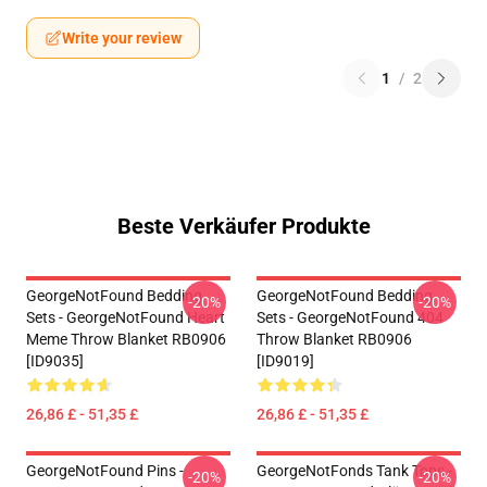
Write your review
1
/
2
Beste Verkäufer Produkte
GeorgeNotFound Bedding
GeorgeNotFound Bedding
-20%
-20%
Sets - GeorgeNotFound Heart
Sets - GeorgeNotFound 404
Meme Throw Blanket RB0906
Throw Blanket RB0906
[ID9035]
[ID9019]
26,86 £ - 51,35 £
26,86 £ - 51,35 £
GeorgeNotFound Pins -
GeorgeNotFonds Tank Tops -
-20%
-20%