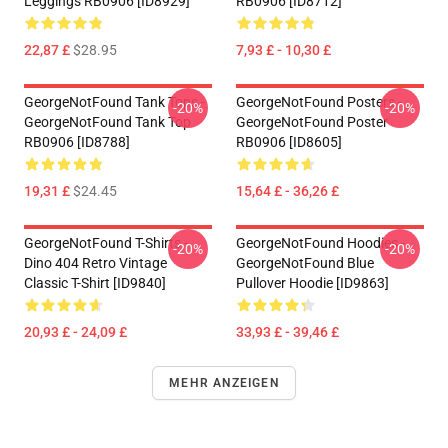
Leggings RB0906 [ID8929]
RB0906 [ID8712]
22,87 £
$28.95
7,93 £ - 10,30 £
GeorgeNotFound Tank Tops -
GeorgeNotFound Posters -
-20%
-20%
GeorgeNotFound Tank Top
GeorgeNotFound Poster
RB0906 [ID8788]
RB0906 [ID8605]
19,31 £
$24.45
15,64 £ - 36,26 £
GeorgeNotFound T-Shirts -
GeorgeNotFound Hoodies -
-20%
-20%
Dino 404 Retro Vintage
GeorgeNotFound Blue
Classic T-Shirt [ID9840]
Pullover Hoodie [ID9863]
20,93 £ - 24,09 £
33,93 £ - 39,46 £
MEHR ANZEIGEN