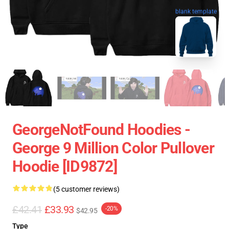
blank template
GeorgeNotFound Hoodies -
George 9 Million Color Pullover
Hoodie [ID9872]
(5 customer reviews)
£42.41
£33.93
-20%
$42.95
Type