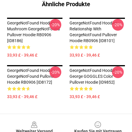
Ähnliche Produkte
GeorgeNotFound Hoodies -
GeorgeNotFound Hoodies -
-20%
-20%
Mushroom GeorgeNotFound
Relationship With
Pullover Hoodie RB0906
GeorgeNotFound Pullover
[ID8186]
Hoodie RB0906 [ID8101]
33,93 £ - 39,46 £
33,93 £ - 39,46 £
GeorgeNotFound Hoodies -
GeorgeNotFound Hoodies -
-20%
-20%
GeorgeNotFound Pullover
George GOGGLES Color
Hoodie RB0906 [ID8172]
Pullover Hoodie [ID9852]
33,93 £ - 39,46 £
33,93 £ - 39,46 £
Footer
Weltweiter Versand
Kaufen Sie mit Vertrauen