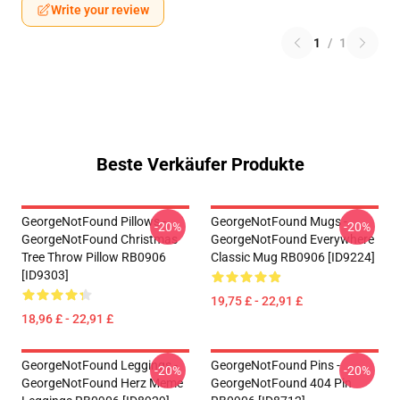
Write your review
1
/
1
Beste Verkäufer Produkte
GeorgeNotFound Pillows -
GeorgeNotFound Mugs -
-20%
-20%
GeorgeNotFound Christmas
GeorgeNotFound Everywhere
Tree Throw Pillow RB0906
Classic Mug RB0906 [ID9224]
[ID9303]
19,75 £ - 22,91 £
18,96 £ - 22,91 £
GeorgeNotFound Leggings -
GeorgeNotFound Pins -
-20%
-20%
GeorgeNotFound Herz Meme
GeorgeNotFound 404 Pin