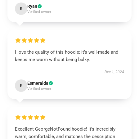
Ryan
R
Verified owner
I love the quality of this hoodie; it’s well-made and
keeps me warm without being bulky.
Dec 1, 2024
Esmeralda
E
Verified owner
Excellent GeorgeNotFound hoodie! It’s incredibly
warm, comfortable, and matches the description