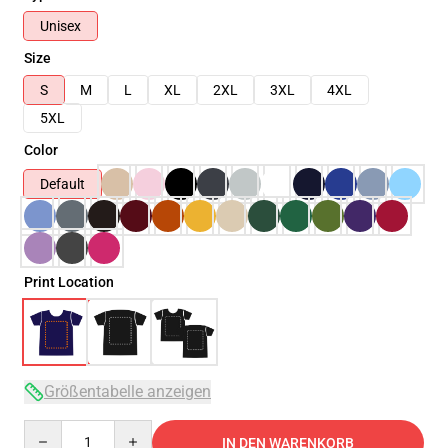
Unisex
Size
S
M
L
XL
2XL
3XL
4XL
5XL
Color
Default
Print Location
Größentabelle anzeigen
Quantity
IN DEN WARENKORB