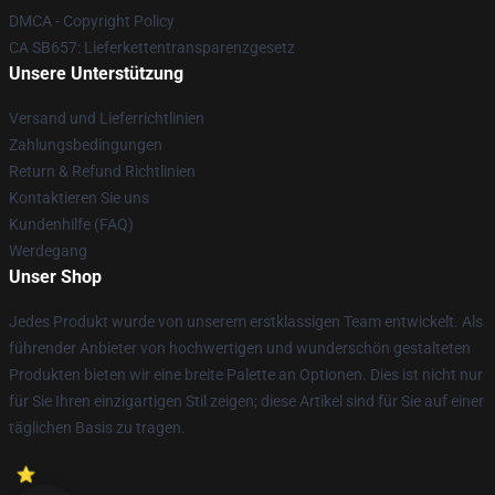
DMCA - Copyright Policy
CA SB657: Lieferkettentransparenzgesetz
Unsere Unterstützung
Versand und Lieferrichtlinien
Zahlungsbedingungen
Return & Refund Richtlinien
Kontaktieren Sie uns
Kundenhilfe (FAQ)
Werdegang
Unser Shop
Jedes Produkt wurde von unserem erstklassigen Team entwickelt. Als
führender Anbieter von hochwertigen und wunderschön gestalteten
Produkten bieten wir eine breite Palette an Optionen. Dies ist nicht nur
für Sie Ihren einzigartigen Stil zeigen; diese Artikel sind für Sie auf einer
täglichen Basis zu tragen.