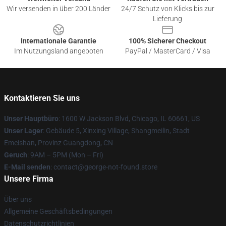
Wir versenden in über 200 Länder
24/7 Schutz von Klicks bis zur
Lieferung
Internationale Garantie
100% Sicherer Checkout
Im Nutzungsland angeboten
PayPal / MasterCard / Visa
Kontaktieren Sie uns
Unser Hauptbüro
: 1600 W Jackson Blvd, Chicago, IL 60661, US
Unser Lager
: Gebäude 5, Xinxing Village, Shangmeilin, Stadt
Emeishan, Provinz Guangdong, CN
Geruch
: 9AM – 5PM (Mon – Fri)
E-Mail senden
: contact@george-not-found.store
Unsere Firma
Über uns
Allgemeine Geschäftsbedingungen
Datenschutzrichtlinien