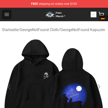
FREE
shipping on orders over $100
GeorgeNotFound Store - Official GeorgeNotFound Merch
Open menu
Startseite
/
GeorgeNotFound Cloth
/
GeorgeNotFound Kapuzen