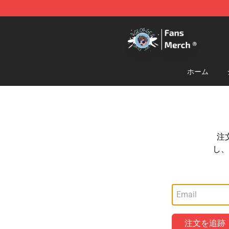
GeorgeNotFound Store - Official GeorgeNotFound Mer
ホーム
注
し、
注文を追跡