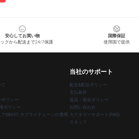
安心してお買い物
国際保証
ックから配送まで24/7保護
使用国で提供
当社のサポート
いて
配送&配送ポリシー
支払条件
ーポリシー
返品・返金ポリシー
著作権ポリシー
お問い合わせ
アSB657: サプライチェーンの透明
カスタマーサポート(FAQ)
スタッフ