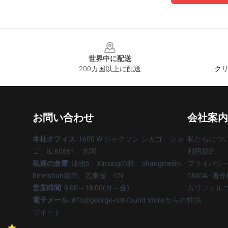
Footer
世界中に配送
200カ国以上に配送
クリ
お問い合わせ
会社案内
本社オフィス
: 1600 W ジャクソン シカゴ、シカ
私たちにつ
ゴ、IL 60661、米国
利用規約
私達の倉庫
: 建物5、Xinxingの村、Shangmeilin、
プライバシ
Emeishan都市、広東省、CN
DMCA - 
営業時間
: 9:00～18:00(月～金)
カリフォルニ
電子メール
: info@george-not-found.store からの
性法
ツイート