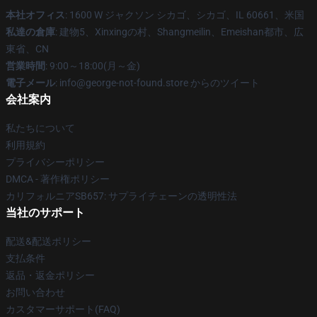
本社オフィス
: 1600 W ジャクソン シカゴ、シカゴ、IL 60661、米国
私達の倉庫
: 建物5、Xinxingの村、Shangmeilin、Emeishan都市、広
東省、CN
営業時間
: 9:00～18:00(月～金)
電子メール
: info@george-not-found.store からのツイート
会社案内
私たちについて
利用規約
プライバシーポリシー
DMCA - 著作権ポリシー
カリフォルニアSB657: サプライチェーンの透明性法
当社のサポート
配送&配送ポリシー
支払条件
返品・返金ポリシー
お問い合わせ
カスタマーサポート(FAQ)