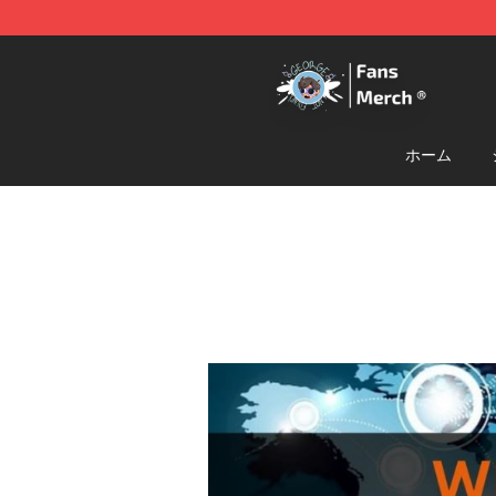
GeorgeNotFound Store - Official GeorgeNotFound Mer
ホーム