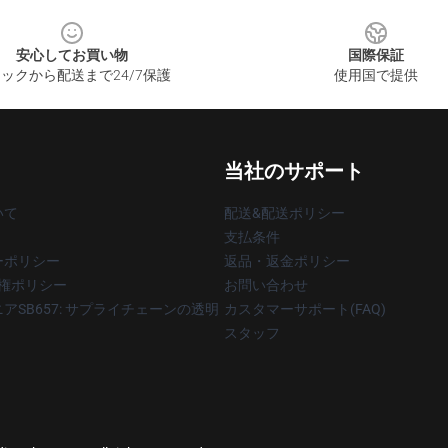
安心してお買い物
国際保証
ックから配送まで24/7保護
使用国で提供
当社のサポート
いて
配送&配送ポリシー
支払条件
ーポリシー
返品・返金ポリシー
著作権ポリシー
お問い合わせ
アSB657: サプライチェーンの透明
カスタマーサポート(FAQ)
スタッフ