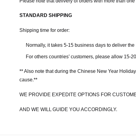
Please note that delivery of orders with more than one 
STANDARD SHIPPING
Shipping time for order:
Normally, it takes 5-15 business days to deliver th
For others countries’ customers, please allow 15-20
** Also note that during the Chinese New Year Holiday
cause.**
WE PROVIDE EXPEDITE OPTIONS FOR CUSTOME
AND WE WILL GUIDE YOU ACCORDINGLY.