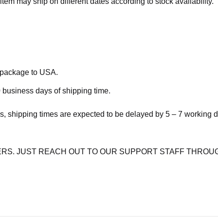
item may ship on different dates according to stock availability.
e package to USA.
 business days of shipping time.
s, shipping times are expected to be delayed by 5 – 7 working 
RS. JUST REACH OUT TO OUR SUPPORT STAFF THROUG