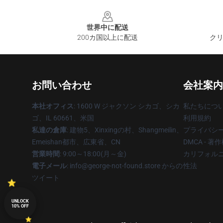
Footer
世界中に配送
200カ国以上に配送
クリ
お問い合わせ
会社案内
本社オフィス
: 1600 W ジャクソン シカゴ、シカ
私たちにつ
ゴ、IL 60661、米国
利用規約
私達の倉庫
: 建物5、Xinxingの村、Shangmeilin、
プライバシ
Emeishan都市、広東省、CN
DMCA - 
営業時間
: 9:00～18:00(月～金)
カリフォルニ
電子メール
: info@george-not-found.store からの
性法
ツイート
UNLOCK
10% OFF