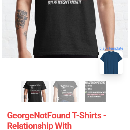
blank template
GeorgeNotFound T-Shirts -
Relationship With