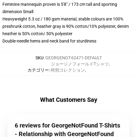
Feminine mannequin proven is 5'8" / 173 cm tall and sporting
dimension Small
Heavyweight 5.3 oz / 180 gsm material, stable colours are 100%
preshrunk cotton, heather gray is 90% cotton/10% polyester, denim
heather is 50% cotton/ 50% polyester
Double-needle hems and neck band for sturdiness
SKU
:
GEORGENOT-62471-DEFAULT
ジョージノフォールドTシャツ
,
カテゴリー
:
特別コレクション
,
What Customers Say
6 reviews for GeorgeNotFound T-Shirts
- Relationship with GeorgeNotFound