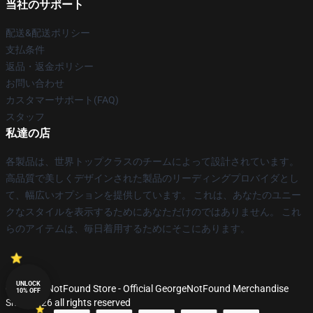
当社のサポート
配送&配送ポリシー
支払条件
返品・返金ポリシー
お問い合わせ
カスタマーサポート(FAQ)
スタッフ
私達の店
各製品は、世界トップクラスのチームによって設計されています。
高品質で美しくデザインされた製品のリーディングプロバイダとし
て、幅広いオプションを提供しています。 これは、あなたのユニー
クなスタイルを表示するためにあなただけのではありません。 これ
らのアイテムは、毎日着用するためにそこにあります。
UNLOCK
© GeorgeNotFound Store - Official GeorgeNotFound Merchandise
10% OFF
Shop 2026 all rights reserved