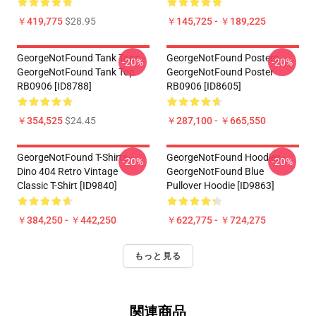
￥419,775
$28.95
￥145,725 - ￥189,225
GeorgeNotFound Tank Tops -
GeorgeNotFound Posters -
-20%
-20%
GeorgeNotFound Tank Top
GeorgeNotFound Poster
RB0906 [ID8788]
RB0906 [ID8605]
￥354,525
$24.45
￥287,100 - ￥665,550
GeorgeNotFound T-Shirts -
GeorgeNotFound Hoodies -
-20%
-20%
Dino 404 Retro Vintage
GeorgeNotFound Blue
Classic T-Shirt [ID9840]
Pullover Hoodie [ID9863]
￥384,250 - ￥442,250
￥622,775 - ￥724,275
もっと見る
関連商品