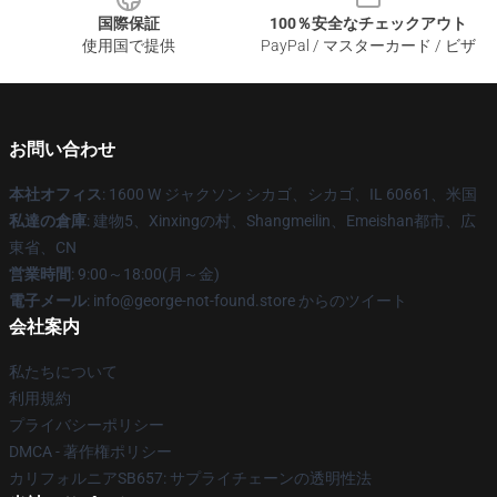
国際保証
100％安全なチェックアウト
使用国で提供
PayPal / マスターカード / ビザ
お問い合わせ
本社オフィス
: 1600 W ジャクソン シカゴ、シカゴ、IL 60661、米国
私達の倉庫
: 建物5、Xinxingの村、Shangmeilin、Emeishan都市、広
東省、CN
営業時間
: 9:00～18:00(月～金)
電子メール
: info@george-not-found.store からのツイート
会社案内
私たちについて
利用規約
プライバシーポリシー
DMCA - 著作権ポリシー
カリフォルニアSB657: サプライチェーンの透明性法