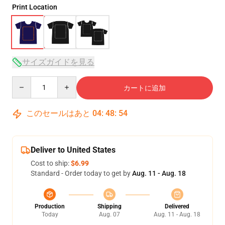
Print Location
サイズガイドを見る
Quantity
カートに追加
このセールはあと
04
:
48
:
53
Deliver to United States
Cost to ship:
$6.99
Standard - Order today to get by
Aug. 11 - Aug. 18
Production
Shipping
Delivered
Today
Aug. 07
Aug. 11 - Aug. 18