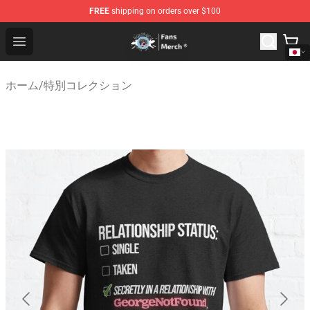
FREE
shipping on orders over $100
GeorgeNotFound Store - Official GeorgeNotFound Merch
Open menu
ホーム
/
特別コレクション