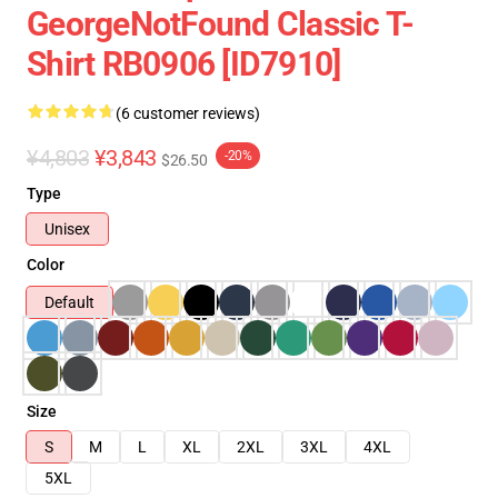
GeorgeNotFound Classic T-
Shirt RB0906 [ID7910]
(6 customer reviews)
¥4,803
¥3,843
-20%
$26.50
Type
Unisex
Color
Default
Size
S
M
L
XL
2XL
3XL
4XL
5XL