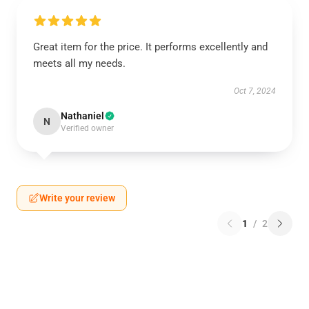
Great item for the price. It performs excellently and
meets all my needs.
Oct 7, 2024
Nathaniel
N
Verified owner
Write your review
1
/
2