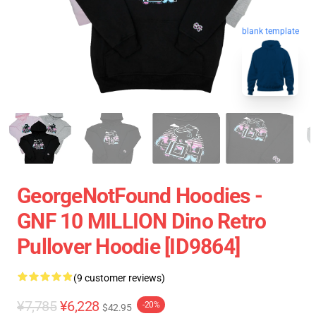
blank template
GeorgeNotFound Hoodies -
GNF 10 MILLION Dino Retro
Pullover Hoodie [ID9864]
(9 customer reviews)
¥7,785
¥6,228
-20%
$42.95