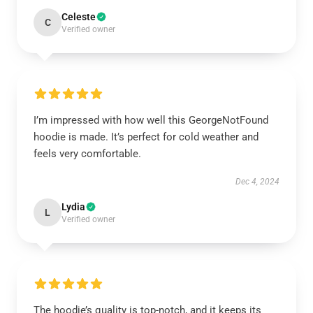
Celeste
C
Verified owner
I’m impressed with how well this GeorgeNotFound
hoodie is made. It’s perfect for cold weather and
feels very comfortable.
Dec 4, 2024
Lydia
L
Verified owner
The hoodie’s quality is top-notch, and it keeps its