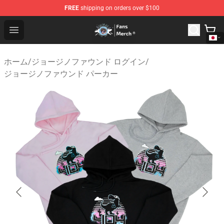
FREE
shipping on orders over $100
GeorgeNotFound Store - Official GeorgeNotFound Merch
Open menu
ホーム
/
ジョージノファウンド ログイン
/
ジョージノファウンド パーカー