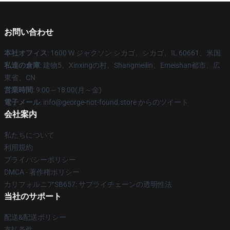
お問い合わせ
本社オフィス
: 1600 W ジャクソン シカゴ、シカゴ、IL 60661、米国
私達の倉庫
: 建物5、Xinxingの村、Shangmeilin、Emeishan都市、広
東省、CN
営業時間
: 9:00～18:00(月～金)
電子メール
: info@george-not-found.store からのツイート
会社案内
私たちについて
利用規約
プライバシーポリシー
DMCA - 著作権ポリシー
カリフォルニアSB657: サプライチェーンの透明性法
当社のサポート
配送&配送ポリシー
支払条件