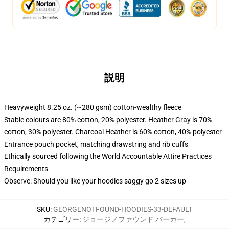
説明
Heavyweight 8.25 oz. (~280 gsm) cotton-wealthy fleece
Stable colours are 80% cotton, 20% polyester. Heather Gray is 70%
cotton, 30% polyester. Charcoal Heather is 60% cotton, 40% polyester
Entrance pouch pocket, matching drawstring and rib cuffs
Ethically sourced following the World Accountable Attire Practices
Requirements
Observe: Should you like your hoodies saggy go 2 sizes up
SKU
:
GEORGENOTFOUND-HOODIES-33-DEFAULT
カテゴリー
:
ジョージノファウンド パーカー
,