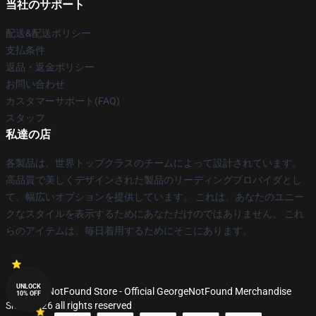
当社のサポート
配送&配送ポリシー
支払条件
返品・返金ポリシー
お問い合わせ
カスタマーサポート(FAQ)
スタッフ
私達の店
各製品は、世界トップクラスのチームによって設計されています。
高品質で美しくデザインされた製品のリーディングプロバイダとし
て、幅広いオプションを提供しています。 これは、あなたのユニー
クなスタイルを表示するためにあなただけのではありません。 これ
らのアイテムは、毎日着用するためにそこにあります。
UNLOCK
© GeorgeNotFound Store - Official GeorgeNotFound Merchandise
10% OFF
Shop 2026 all rights reserved