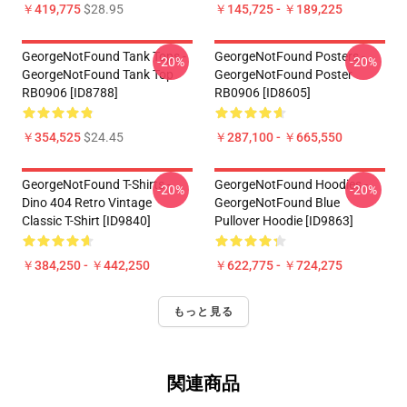
￥419,775
$28.95
￥145,725 - ￥189,225
GeorgeNotFound Tank Tops -
GeorgeNotFound Posters -
-20%
-20%
GeorgeNotFound Tank Top
GeorgeNotFound Poster
RB0906 [ID8788]
RB0906 [ID8605]
￥354,525
$24.45
￥287,100 - ￥665,550
GeorgeNotFound T-Shirts -
GeorgeNotFound Hoodies -
-20%
-20%
Dino 404 Retro Vintage
GeorgeNotFound Blue
Classic T-Shirt [ID9840]
Pullover Hoodie [ID9863]
￥384,250 - ￥442,250
￥622,775 - ￥724,275
もっと見る
関連商品