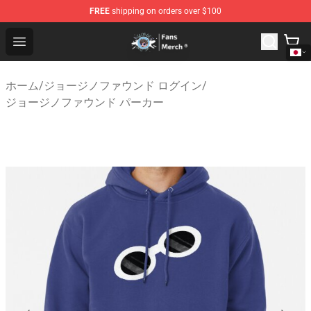
FREE
shipping on orders over $100
GeorgeNotFound Store - Official GeorgeNotFound Merch
Open menu
ホーム
/
ジョージノファウンド ログイン
/
ジョージノファウンド パーカー