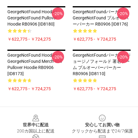
GeorgeNotFound Hoodies -
GeorgeNotFoundパーカー -
-20%
-20%
GeorgeNotFound Pullover
GeorgeNotFound プルオーバ
Hoodie RB0906 [ID8180]
ーパーカー RB0906 [ID8176]
￥622,775 - ￥724,275
￥622,775 - ￥724,275
GeorgeNotFound Hoodies -
GeorgeNotFoundパーカー - ジ
-20%
-20%
GeorgeNotFound Merch 404
ョージノフォールド 署名ゲー
Pullover Hoodie RB0906
ム プルオーバーパーカー
[ID8173]
RB0906 [ID8110]
￥622,775 - ￥724,275
￥622,775 - ￥724,275
Footer
世界中に配送
安心してお買い物
200カ国以上に配送
クリックから配送まで24/7保護