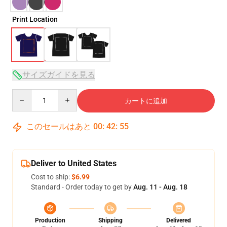
Print Location
サイズガイドを見る
Quantity
カートに追加
このセールはあと
00
:
42
:
54
Deliver to United States
Cost to ship:
$6.99
Standard - Order today to get by
Aug. 11 - Aug. 18
Production
Shipping
Delivered