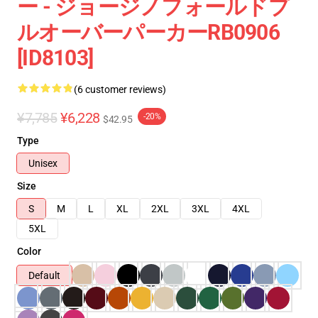
ー - ジョージノフォールドプ
ルオーバーパーカーRB0906
[ID8103]
(6 customer reviews)
¥7,785
¥6,228
-20%
$42.95
Type
Unisex
Size
S
M
L
XL
2XL
3XL
4XL
5XL
Color
Default