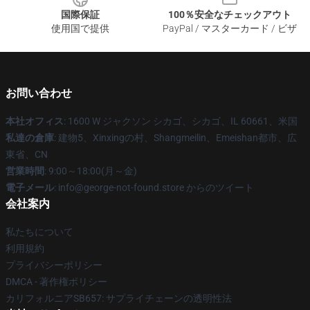
国際保証
100％安全なチェックアウト
使用国で提供
PayPal / マスターカード / ビザ
お問い合わせ
本社オフィス
: 1600 W ジャクソン シカゴ、シカゴ、IL 60661、米国
私達の倉庫
: 建物5、Xinxingの村、Shangmeilin、Emeishan都市、広
東省、CN
営業時間
: 9:00～18:00(月～金)
電子メール
: info@george-not-found.store からのツイート
会社案内
私たちについて
利用規約
プライバシーポリシー
DMCA - 著作権ポリシー
カリフォルニアSB657: サプライチェーンの透明性法