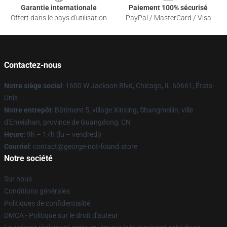
Garantie internationale
Paiement 100% sécurisé
Offert dans le pays d'utilisation
PayPal / MasterCard / Visa
Contactez-nous
Notre siège social
: 1600 W Jackson Blvd, Chicago, IL 60661, États-
Unis
Notre entrepôt
: Bâtiment 5, village Xinxing, Shangmeilin, ville
d'Emeishan, province de Guangdong, CN
Heure
: 9h – 17h (lu – vendredi)
Courriel
: contact@george-not-found.store
Notre société
Sur nous
Conditions générales
Politiques de confidentialité
DMCA - Politique sur le droit d'auteur