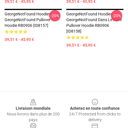
39,51 € - 45,95 €
39,51 € - 45,95 €
GeorgeNotFound Hoodies -
GeorgeNotFound Hoodies -
-20%
-20%
GeorgeNotFound Pullover
GeorgeNotFound Dans Le Rêve
Hoodie RB0906 [ID8157]
Pullover Hoodie RB0906
[ID8158]
39,51 € - 45,95 €
39,51 € - 45,95 €
Footer
Livraison mondiale
Achetez en toute confiance
Nous livrons dans plus de 200
24/7 Protected from clicks to
pays
delivery